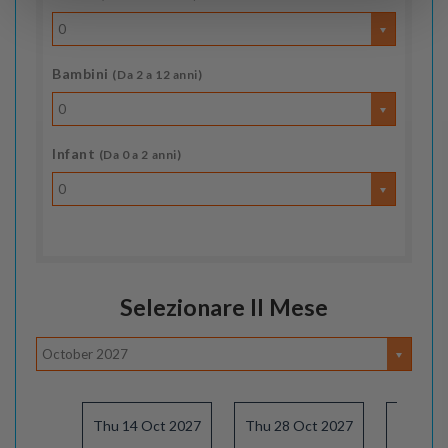
0
Bambini
(Da 2 a 12 anni)
0
Infant
(Da 0 a 2 anni)
0
Selezionare Il Mese
October 2027
Thu 14 Oct 2027
Thu 28 Oct 2027
Thu 13 