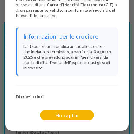
possesso di una
Carta d'Identità Elettronica (CIE)
o
di un
passaporto valido
, in conformità ai requisiti del
Paese di destinazione.
Descrizione E Itinerario
Informazioni per le crociere
Disponibilità
La disposizione si applica anche alle crociere
che iniziano, o terminano, a partire dal
3 agosto
Condizioni
2026
e che prevedono scali in Paesi diversi da
quello di cittadinanza dell'ospite, inclusi gli scali
Recensioni
in transito.
Lascia La Tua Recensione
Distinti saluti
Indica il numero dei passeggeri
Adulti
(Da 18 anni)
Ho capito
2
Junior
(Da 13 a 17 anni)