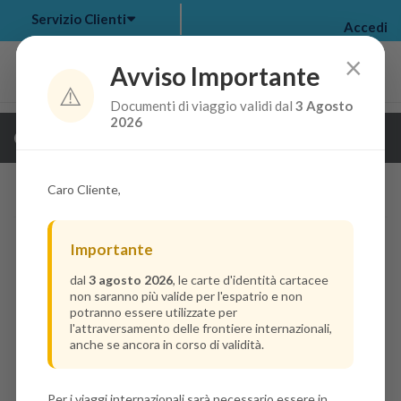
Servizio Clienti
Accedi
×
Avviso Importante
⚠️
Documenti di viaggio validi dal
3 Agosto
my bookings
>
2026
Guarda i dettagli della crociera
log out
>
Caro Cliente,
Importante
dal
3 agosto 2026
, le carte d'identità cartacee
non saranno più valide per l'espatrio e non
potranno essere utilizzate per
l'attraversamento delle frontiere internazionali,
anche se ancora in corso di validità.
Per i viaggi internazionali sarà necessario essere in