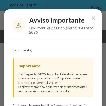
Servizio Clienti
Accedi
×
Avviso Importante
⚠️
Documenti di viaggio validi dal
3 Agosto
my bookings
>
2026
Guarda i dettagli della crociera
log out
>
Caro Cliente,
Importante
dal
3 agosto 2026
, le carte d'identità cartacee
non saranno più valide per l'espatrio e non
potranno essere utilizzate per
l'attraversamento delle frontiere internazionali,
anche se ancora in corso di validità.
Per i viaggi internazionali sarà necessario essere in