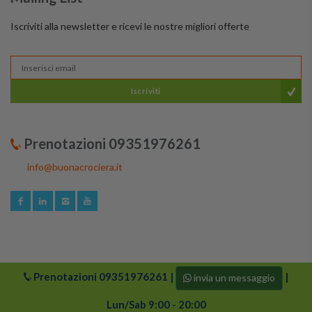
Iscriviti alla newsletter e ricevi le nostre migliori offerte
Iscriviti
Prenotazioni 09351976261
info@buonacrociera.it
Prenotazioni
09351976261
|
|
invia un messaggio
© 2024 buonacrociera | Tutti i diritti riservati. Logo di
Buonacrociera e i suoi partner sono protetti da copyright.
Lun/Sab 9:00 - 20:00