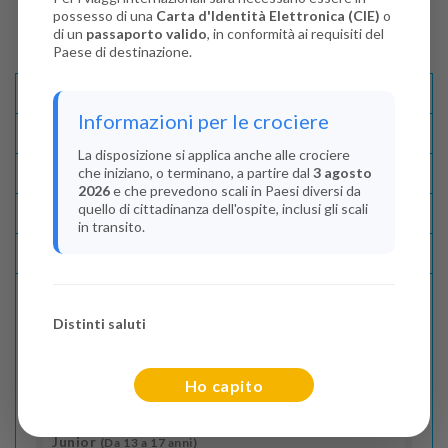
possesso di una
Carta d'Identità Elettronica (CIE)
o
di un
passaporto valido
, in conformità ai requisiti del
Paese di destinazione.
Descrizione E Itinerario
Informazioni per le crociere
Disponibilità
La disposizione si applica anche alle crociere
che iniziano, o terminano, a partire dal
3 agosto
Condizioni
2026
e che prevedono scali in Paesi diversi da
quello di cittadinanza dell'ospite, inclusi gli scali
Recensioni
in transito.
Lascia La Tua Recensione
Distinti saluti
Indica il numero dei passeggeri
Adulti
(Da 18 anni)
Ho capito
2
Junior
(Da 13 a 17 anni)