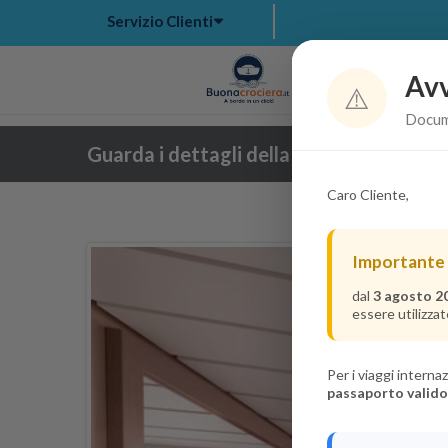
Servizio Clienti
Avv
Hom
⚠️
Docume
Guarda i dettagli della crociera
Caro Cliente,
Importante
dal
3 agosto 2
essere utilizzat
Per i viaggi intern
passaporto valido