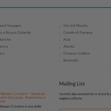
and Voyages
Giri del Mondo
ia e Nuova Zelanda
Canale di Panama
tlanche
Asia
erica
Alaska
ica
Oceano Indiano
Bermuda
Mailing List
ribbean Crociere – Vacanze
Iscriviti alla newsletter e ricevi le
narie tra Lusso, Avventura e
migliori offerte
one
ibbean Crociere è una delle
 di navigazione più apprezzate al