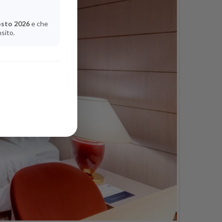
osto 2026
e che
nsito.