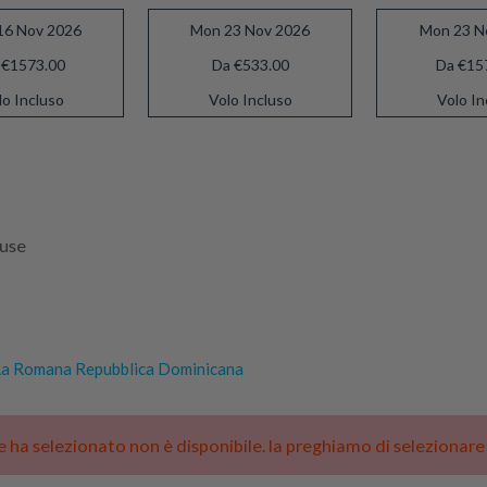
16 Nov 2026
Mon 23 Nov 2026
Mon 23 N
 €1573.00
Da €533.00
Da €15
lo Incluso
Volo Incluso
Volo In
luse
a Romana Repubblica Dominicana
he ha selezionato non è disponibile. la preghiamo di selezionar