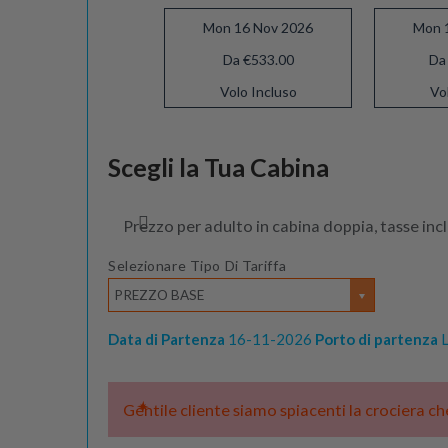
Mon 16 Nov 2026
Mon 
Da €533.00
Da
Volo Incluso
Vo
Mon 30 Nov 2026
Scegli la Tua Cabina
Da €533.00
Volo Incluso
Prezzo per adulto in cabina doppia, tasse inc
Selezionare Tipo Di Tariffa
PREZZO BASE
Data di Partenza
16-11-2026
Porto di partenza
L
Gentile cliente siamo spiacenti la crociera c