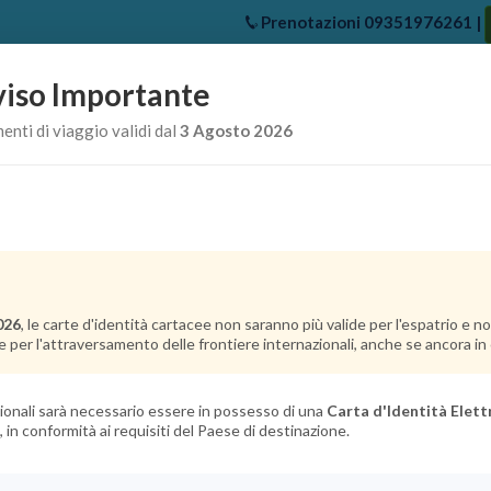
Prenotazioni
09351976261
|
iso Importante
e
Chi Siamo
Offerte Crociere
Crociere Destinazioni
Crociere 
nti di viaggio validi dal
3 Agosto 2026
026
, le carte d'identità cartacee non saranno più valide per l'espatrio e 
e per l'attraversamento delle frontiere internazionali, anche se ancora in c
azionali sarà necessario essere in possesso di una
Carta d'Identità Elett
, in conformità ai requisiti del Paese di destinazione.