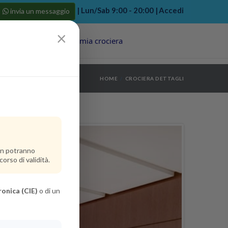
| Lun/Sab 9:00 - 20:00 |
Accedi
invia un messaggio
×
Porti
Last Minute
La mia crociera
my bookings
>
HOME
CROCIERA DETTAGLI
log out
>
non potranno
orso di validità.
ronica (CIE)
o di un