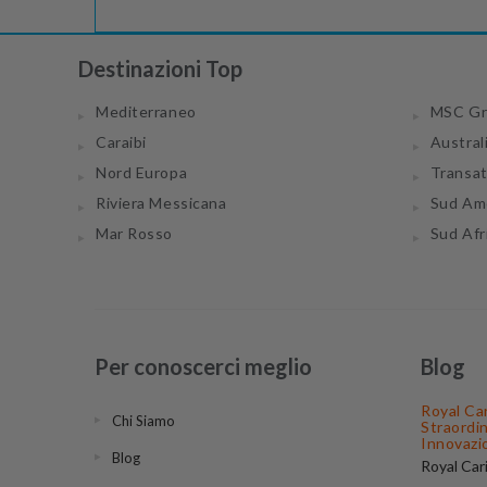
Destinazioni Top
Mediterraneo
MSC Gr
Caraibi
Austral
Nord Europa
Transa
Riviera Messicana
Sud Am
Mar Rosso
Sud Afr
Per conoscerci meglio
Blog
Royal Ca
Chi Siamo
Straordi
Innovazi
Blog
Royal Car
compagnie