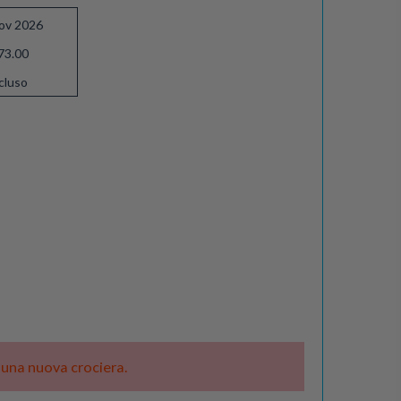
ov 2026
73.00
cluso
e una nuova crociera.