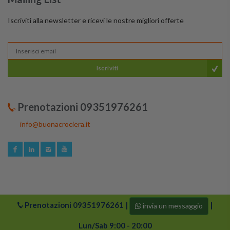
Iscriviti alla newsletter e ricevi le nostre migliori offerte
Iscriviti
Prenotazioni 09351976261
info@buonacrociera.it
Prenotazioni
09351976261
|
|
invia un messaggio
© 2024 buonacrociera | Tutti i diritti riservati. Logo di
Buonacrociera e i suoi partner sono protetti da copyright.
Lun/Sab 9:00 - 20:00