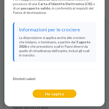
possesso di una
Carta d'Identità Elettronica (CIE)
o
di un
passaporto valido
, in conformità ai requisiti del
Paese di destinazione.
Descrizione E Itinerario
Informazioni per le crociere
Disponibilità
La disposizione si applica anche alle crociere
che iniziano, o terminano, a partire dal
3 agosto
Condizioni
2026
e che prevedono scali in Paesi diversi da
quello di cittadinanza dell'ospite, inclusi gli scali
Recensioni
in transito.
Lascia La Tua Recensione
Distinti saluti
Indica il numero dei passeggeri
Adulti
(Da 18 anni)
Ho capito
2
Junior
(Da 13 a 17 anni)