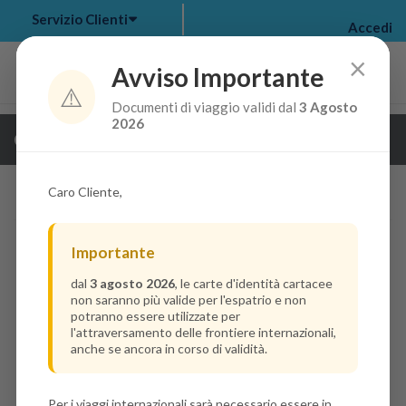
Servizio Clienti
Accedi
×
Avviso Importante
⚠️
Documenti di viaggio validi dal
3 Agosto
my bookings
>
2026
Guarda i dettagli della crociera
log out
>
Caro Cliente,
Importante
dal
3 agosto 2026
, le carte d'identità cartacee
non saranno più valide per l'espatrio e non
potranno essere utilizzate per
l'attraversamento delle frontiere internazionali,
anche se ancora in corso di validità.
Per i viaggi internazionali sarà necessario essere in