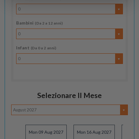
0
Bambini
(Da 2 a 12 anni)
0
Infant
(Da 0 a 2 anni)
0
Selezionare Il Mese
August 2027
Mon 09 Aug 2027
Mon 16 Aug 2027
Mon 23