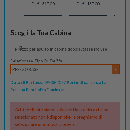
Da €1317.00
Da €1187.00
Da €
Scegli la Tua Cabina
Prezzo per adulto in cabina doppia, tasse incluse
Selezionare Tipo Di Tariffa
PREZZO BASE
Data di Partenza
09-08-2027
Porto di partenza
La
Romana Repubblica Dominicana
Gentile cliente siamo spiacenti la crociera che ha
selezionato non è disponibile. la preghiamo di
selezionare una nuova crociera.