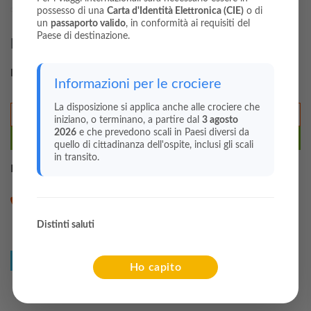
Lavora con noi
possesso di una
Carta d'Identità Elettronica (CIE)
o di
un
passaporto valido
, in conformità ai requisiti del
Paese di destinazione.
Mailing List
Iscriviti alla newsletter e ricevi le nostre migliori offerte
Informazioni per le crociere
La disposizione si applica anche alle crociere che
iniziano, o terminano, a partire dal
3 agosto
2026
e che prevedono scali in Paesi diversi da
Iscriviti
quello di cittadinanza dell'ospite, inclusi gli scali
in transito.
Iscrizione completata
con successo!
Prenotazioni 09351976261
Distinti saluti
info@buonacrociera.it
Ho capito