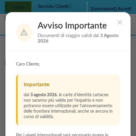
Servizio Clienti
Login
{{username}}
Accedi
{{username}}
×
Avviso Importante
{{username}}
⚠️
Documenti di viaggio validi dal
3 Agosto
2026
my bookings
>
log out
>
Per conoscerci meglio
Caro Cliente,
Chi Siamo
Importante
Blog
dal
3 agosto 2026
, le carte d'identità cartacee
Assicurazione
non saranno più valide per l'espatrio e non
potranno essere utilizzate per l'attraversamento
Informativa Sulla Privacy
delle frontiere internazionali, anche se ancora in
corso di validità.
Condizioni Generali
Guida per i pagamenti
Per i viaggi internazionali sarà necessario essere in