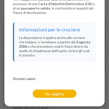
possesso di una
Carta d'Identità Elettronica (CIE)
o
di un
passaporto valido
, in conformità ai requisiti del
Paese di destinazione.
Descrizione E Itinerario
Informazioni per le crociere
Disponibilità
La disposizione si applica anche alle crociere
che iniziano, o terminano, a partire dal
3 agosto
Condizioni
2026
e che prevedono scali in Paesi diversi da
quello di cittadinanza dell'ospite, inclusi gli scali
Recensioni
in transito.
Lascia La Tua Recensione
Distinti saluti
Indica il numero dei passeggeri
Adulti
(Da 18 anni)
Ho capito
2
Junior
(Da 13 a 17 anni)