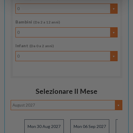
0
Bambini
(Da 2 a 12 anni)
0
Infant
(Da 0 a 2 anni)
0
Selezionare Il Mese
August 2027
Mon 30 Aug 2027
Mon 06 Sep 2027
Mon 13