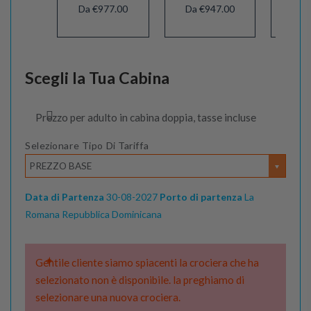
Da €977.00
Da €947.00
Da 
Scegli la Tua Cabina
Prezzo per adulto in cabina doppia, tasse incluse
Selezionare Tipo Di Tariffa
PREZZO BASE
Data di Partenza
30-08-2027
Porto di partenza
La
Romana Repubblica Dominicana
Gentile cliente siamo spiacenti la crociera che ha
selezionato non è disponibile. la preghiamo di
selezionare una nuova crociera.