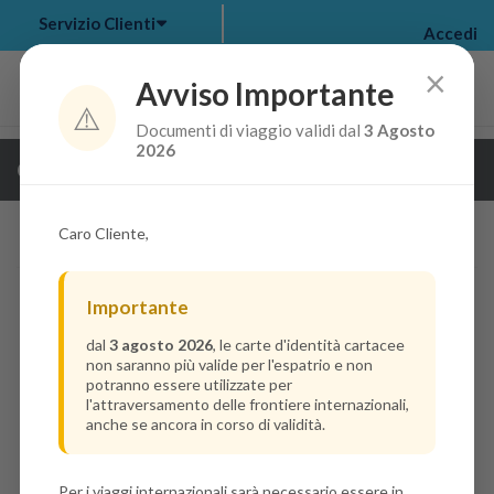
Servizio Clienti
Accedi
×
Avviso Importante
⚠️
Documenti di viaggio validi dal
3 Agosto
my bookings
>
2026
Guarda i dettagli della crociera
log out
>
Caro Cliente,
Importante
dal
3 agosto 2026
, le carte d'identità cartacee
non saranno più valide per l'espatrio e non
potranno essere utilizzate per
l'attraversamento delle frontiere internazionali,
anche se ancora in corso di validità.
Per i viaggi internazionali sarà necessario essere in