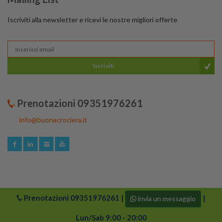
Iscriviti alla newsletter e ricevi le nostre migliori offerte
Iscriviti
Prenotazioni 09351976261
info@buonacrociera.it
Prenotazioni
09351976261
|
|
invia un messaggio
© 2024 buonacrociera | Tutti i diritti riservati. Logo di
Buonacrociera e i suoi partner sono protetti da copyright.
Lun/Sab 9:00 - 20:00