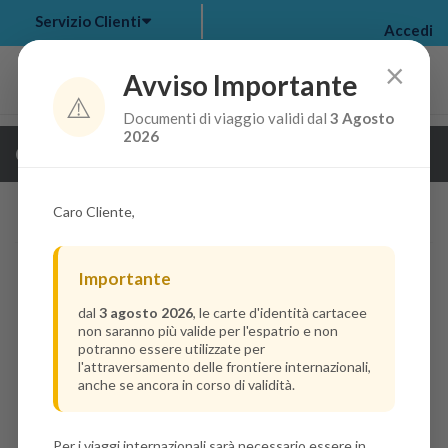
Servizio Clienti
Accedi
×
Avviso Importante
⚠️
Documenti di viaggio validi dal
3 Agosto
my bookings
>
2026
Guarda i dettagli della crociera
log out
>
Caro Cliente,
Importante
dal
3 agosto 2026
, le carte d'identità cartacee
non saranno più valide per l'espatrio e non
potranno essere utilizzate per
l'attraversamento delle frontiere internazionali,
anche se ancora in corso di validità.
Per i viaggi internazionali sarà necessario essere in