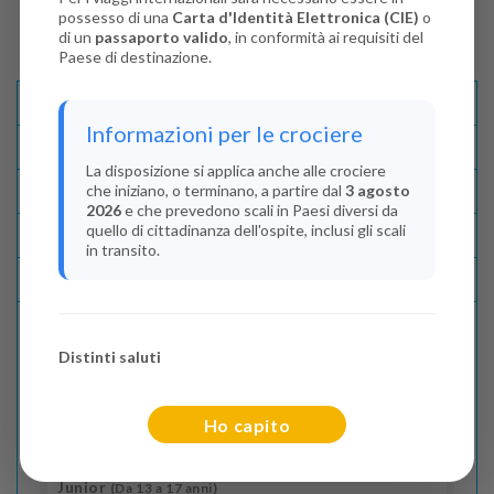
possesso di una
Carta d'Identità Elettronica (CIE)
o
di un
passaporto valido
, in conformità ai requisiti del
Paese di destinazione.
Descrizione E Itinerario
Informazioni per le crociere
Disponibilità
La disposizione si applica anche alle crociere
che iniziano, o terminano, a partire dal
3 agosto
Condizioni
2026
e che prevedono scali in Paesi diversi da
quello di cittadinanza dell'ospite, inclusi gli scali
Recensioni
in transito.
Lascia La Tua Recensione
Distinti saluti
Indica il numero dei passeggeri
Adulti
(Da 18 anni)
Ho capito
2
Junior
(Da 13 a 17 anni)