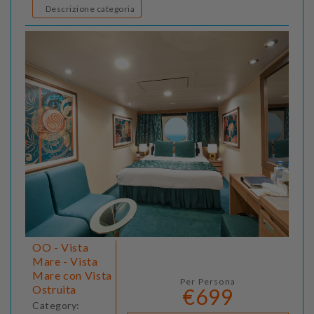
Descrizione categoria
OO - Vista
Mare - Vista
Mare con Vista
Per Persona
Ostruita
€699
Category: