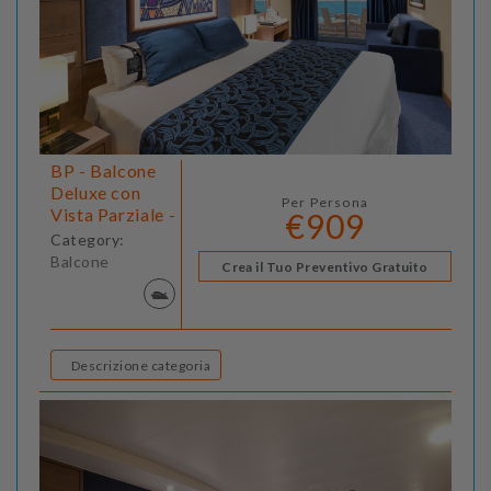
BP - Balcone
Deluxe con
Per Persona
Vista Parziale -
€909
Category:
Balcone
Crea il Tuo Preventivo Gratuito
Descrizione categoria