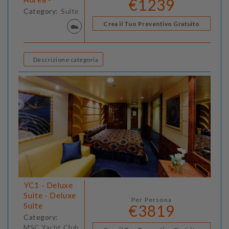
€1239
Category:
Suite
Crea il Tuo Preventivo Gratuito
Descrizione categoria
YC1 - Deluxe
Suite - Deluxe
Per Persona
Suite
€3819
Category:
MSC Yacht Club