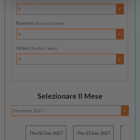
0
Bambini
(Da 2 a 12 anni)
0
Infant
(Da 0 a 2 anni)
0
Selezionare Il Mese
December 2027
Thu 02 Dec 2027
Thu 23 Dec 2027
Thu 03 