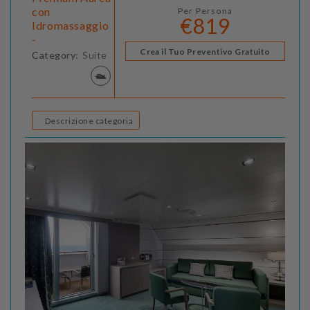
con
Per Persona
€819
Idromassaggio
-
Crea il Tuo Preventivo Gratuito
Category:
Suite
Descrizione categoria