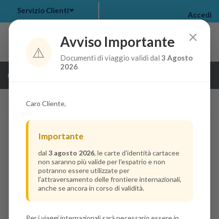
Servizio Clienti
Accedi
×
Avviso Importante
⚠️
Documenti di viaggio validi dal
3 Agosto
my bookings
>
2026
Guarda i dettagli della crociera
log out
>
Caro Cliente,
Importante
dal
3 agosto 2026
, le carte d'identità cartacee
non saranno più valide per l'espatrio e non
potranno essere utilizzate per
l'attraversamento delle frontiere internazionali,
anche se ancora in corso di validità.
Per i viaggi internazionali sarà necessario essere in