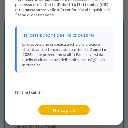
possesso di una
Carta d'Identità Elettronica (CIE)
o
di un
passaporto valido
, in conformità ai requisiti del
Paese di destinazione.
Descrizione E Itinerario
Informazioni per le crociere
Disponibilità
La disposizione si applica anche alle crociere
che iniziano, o terminano, a partire dal
3 agosto
Condizioni
2026
e che prevedono scali in Paesi diversi da
quello di cittadinanza dell'ospite, inclusi gli scali
Recensioni
in transito.
Lascia La Tua Recensione
Distinti saluti
Indica il numero dei passeggeri
Adulti
(Da 18 anni)
Ho capito
2
Junior
(Da 13 a 17 anni)