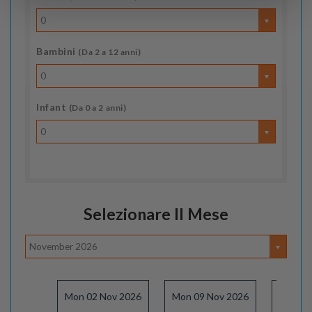
0
Bambini
(Da 2 a 12 anni)
0
Infant
(Da 0 a 2 anni)
0
Selezionare Il Mese
November 2026
Mon 02 Nov 2026
Mon 09 Nov 2026
Mon 16