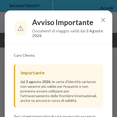
Servizio Clienti
Accedi
×
Avviso Importante
⚠️
Documenti di viaggio validi dal
3 Agosto
my bookings
>
2026
Guarda i dettagli della crociera
log out
>
Caro Cliente,
Importante
dal
3 agosto 2026
, le carte d'identità cartacee
non saranno più valide per l'espatrio e non
potranno essere utilizzate per
l'attraversamento delle frontiere internazionali,
anche se ancora in corso di validità.
Per i viaggi internazionali sarà necessario essere in