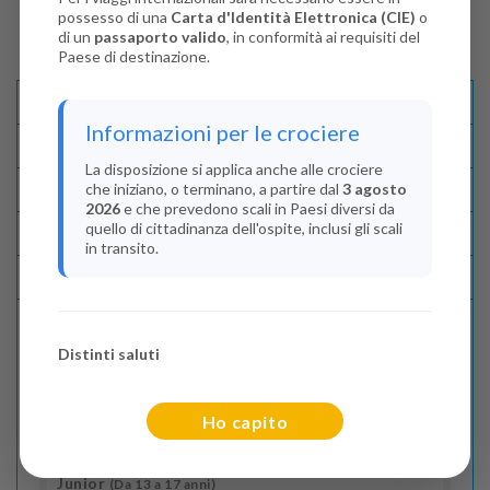
possesso di una
Carta d'Identità Elettronica (CIE)
o
di un
passaporto valido
, in conformità ai requisiti del
Paese di destinazione.
Descrizione E Itinerario
Informazioni per le crociere
Disponibilità
La disposizione si applica anche alle crociere
che iniziano, o terminano, a partire dal
3 agosto
Condizioni
2026
e che prevedono scali in Paesi diversi da
quello di cittadinanza dell'ospite, inclusi gli scali
Recensioni
in transito.
Lascia La Tua Recensione
Distinti saluti
Indica il numero dei passeggeri
Adulti
(Da 18 anni)
Ho capito
2
Junior
(Da 13 a 17 anni)