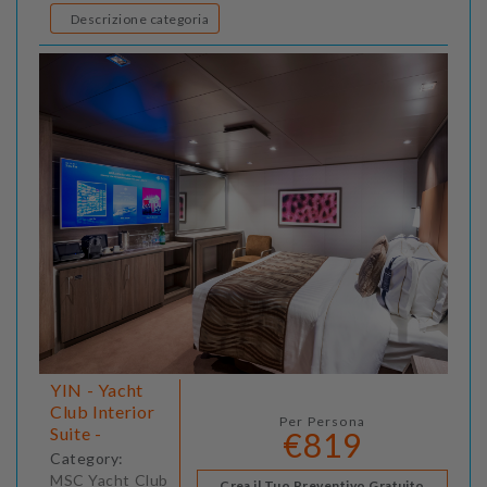
Descrizione categoria
YIN - Yacht
Club Interior
Per Persona
Suite -
€819
Category:
MSC Yacht Club
Crea il Tuo Preventivo Gratuito