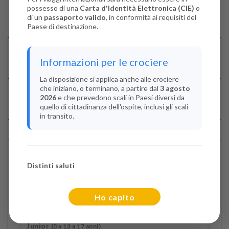
possesso di una
Carta d'Identità Elettronica (CIE)
o
di un
passaporto valido
, in conformità ai requisiti del
Paese di destinazione.
Descrizione E Itinerario
Informazioni per le crociere
Disponibilità
La disposizione si applica anche alle crociere
che iniziano, o terminano, a partire dal
3 agosto
Condizioni
2026
e che prevedono scali in Paesi diversi da
quello di cittadinanza dell'ospite, inclusi gli scali
Recensioni
in transito.
Lascia La Tua Recensione
Distinti saluti
Indica il numero dei passeggeri
Adulti
(Da 18 anni)
Ho capito
2
Junior
(Da 13 a 17 anni)