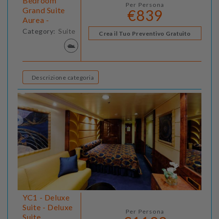
Bedroom
Per Persona
Grand Suite
€839
Aurea -
Category:
Suite
Crea il Tuo Preventivo Gratuito
Descrizione categoria
YC1 - Deluxe
Suite - Deluxe
Per Persona
Suite