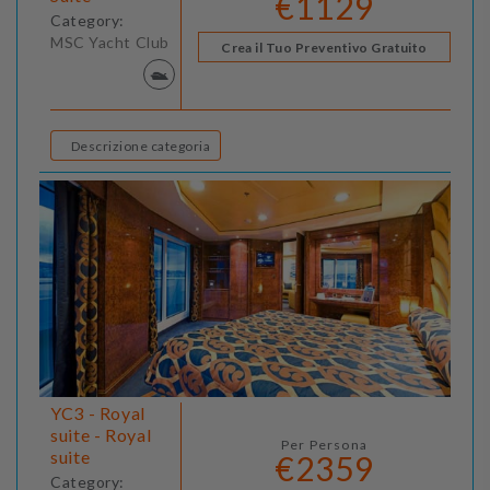
€1129
Category:
MSC Yacht Club
Crea il Tuo Preventivo Gratuito
Descrizione categoria
YC3 - Royal
suite - Royal
Per Persona
suite
€2359
Category: