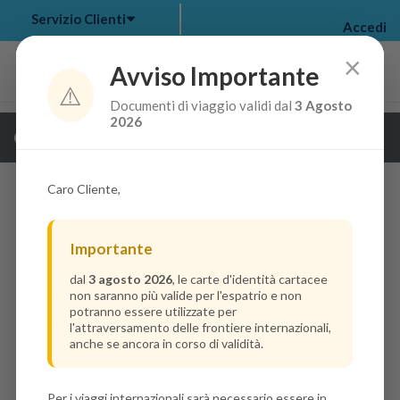
Servizio Clienti
Accedi
×
Avviso Importante
⚠️
Documenti di viaggio validi dal
3 Agosto
my bookings
>
2026
Guarda i dettagli della crociera
log out
>
Caro Cliente,
Importante
dal
3 agosto 2026
, le carte d'identità cartacee
non saranno più valide per l'espatrio e non
potranno essere utilizzate per
l'attraversamento delle frontiere internazionali,
anche se ancora in corso di validità.
Per i viaggi internazionali sarà necessario essere in