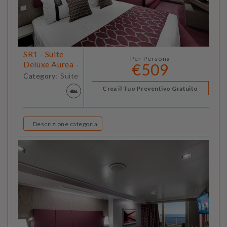
SR1 - Suite
Per Persona
Deluxe Aurea -
€509
Category:
Suite
Crea il Tuo Preventivo Gratuito
Descrizione categoria