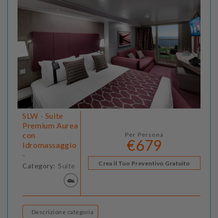
SLW - Suite
Premium Aurea
con
Per Persona
€679
Idromassaggio
-
Crea il Tuo Preventivo Gratuito
Category:
Suite
Descrizione categoria