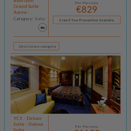
Bedroom
Per Persona
Grand Suite
€829
Aurea -
Category:
Suite
Crea il Tuo Preventivo Gratuito
Descrizione categoria
YC1 - Deluxe
Suite - Deluxe
Per Persona
Suite