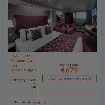
SLW - Suite
Premium Aurea
con
Per Persona
€679
Idromassaggio
-
Crea il Tuo Preventivo Gratuito
Category:
Suite
Descrizione categoria