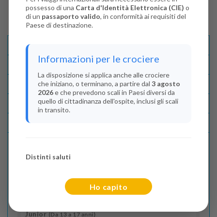
possesso di una
Carta d'Identità Elettronica (CIE)
o
di un
passaporto valido
, in conformità ai requisiti del
Paese di destinazione.
Descrizione E Itinerario
Informazioni per le crociere
Disponibilità
La disposizione si applica anche alle crociere
che iniziano, o terminano, a partire dal
3 agosto
Condizioni
2026
e che prevedono scali in Paesi diversi da
quello di cittadinanza dell'ospite, inclusi gli scali
Recensioni
in transito.
Lascia La Tua Recensione
Distinti saluti
Indica il numero dei passeggeri
Adulti
(Da 18 anni)
Ho capito
2
Junior
(Da 13 a 17 anni)