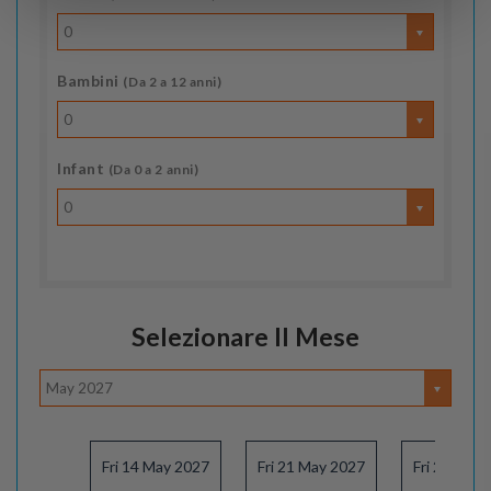
0
Bambini
(Da 2 a 12 anni)
0
Infant
(Da 0 a 2 anni)
0
Selezionare Il Mese
May 2027
Fri 14 May 2027
Fri 21 May 2027
Fri 28 May