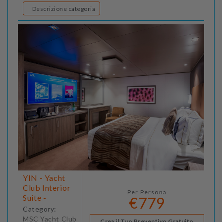
Descrizione categoria
YIN - Yacht
Club Interior
Per Persona
Suite -
€779
Category:
MSC Yacht Club
Crea il Tuo Preventivo Gratuito