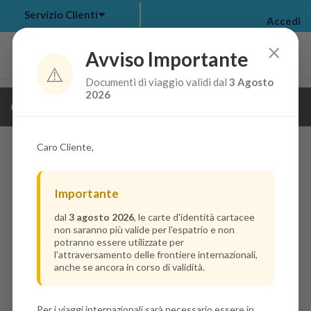
Servizio Clienti
Accedi
×
Avviso Importante
⚠️
Documenti di viaggio validi dal
3 Agosto
my bookings
>
2026
Guarda i dettagli della crociera
log out
>
Caro Cliente,
Importante
dal
3 agosto 2026
, le carte d'identità cartacee
non saranno più valide per l'espatrio e non
potranno essere utilizzate per
l'attraversamento delle frontiere internazionali,
anche se ancora in corso di validità.
Per i viaggi internazionali sarà necessario essere in