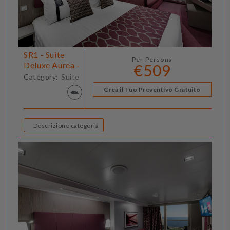
SR1 - Suite
Per Persona
Deluxe Aurea -
€509
Category:
Suite
Crea il Tuo Preventivo Gratuito
Descrizione categoria