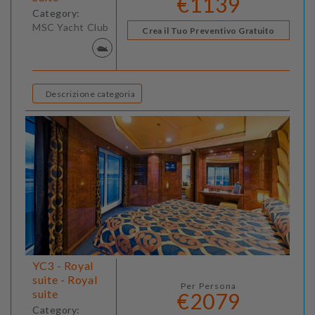
€1139
Category:
MSC Yacht Club
Crea il Tuo Preventivo Gratuito
Descrizione categoria
YC3 - Royal
suite - Royal
Per Persona
suite
€2079
Category: