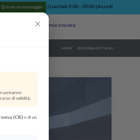
| Lun/Sab 9:00 - 20:00 |
Accedi
invia un messaggio
×
Porti
Last Minute
La mia crociera
my bookings
>
HOME
CROCIERA DETTAGLI
log out
>
non potranno
orso di validità.
ronica (CIE)
o di un