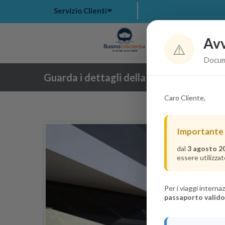
Servizio Clienti
Avv
Hom
⚠️
Docume
Guarda i dettagli della crociera
Caro Cliente,
Importante
dal
3 agosto 2
essere utilizzat
Per i viaggi intern
passaporto valido