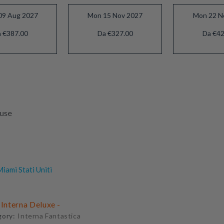
09 Aug 2027
Mon 15 Nov 2027
Mon 22 N
 €387.00
Da €327.00
Da €42
luse
iami Stati Uniti
 Interna Deluxe -
gory:
Interna Fantastica