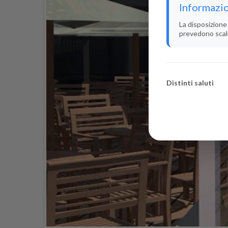
Informazio
La disposizione 
prevedono scali i
Distinti saluti