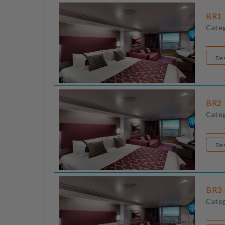
BR1 
Cate
BR2 
Cate
BR3 
Cate