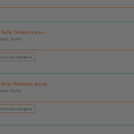
 Suite Deluxe Aurea -
gory:
Suite
Descrizione categoria
- Suite Premium Aurea -
gory:
Suite
Descrizione categoria