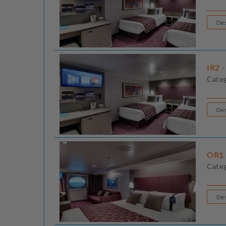
IR2 -
Cate
OR1 
Cate