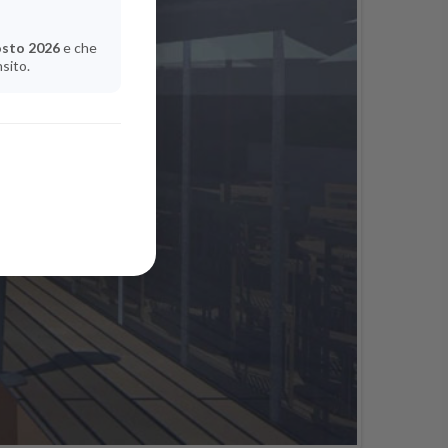
osto 2026
e che
nsito.