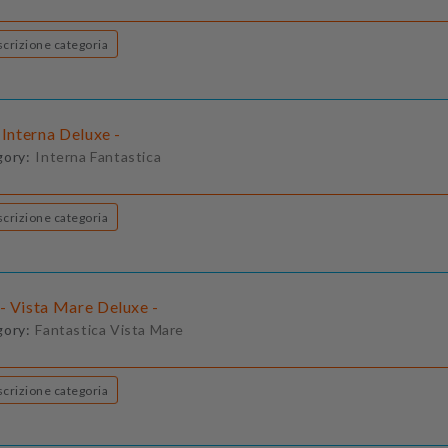
Descrizione categoria
 Interna Deluxe -
gory:
Interna Fantastica
Descrizione categoria
- Vista Mare Deluxe -
gory:
Fantastica Vista Mare
Descrizione categoria