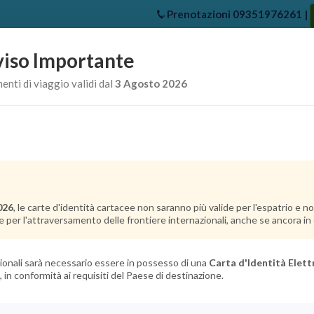
Prenotazioni
09351976261
|
iso Importante
e
Chi Siamo
Offerte Crociere
Crociere Destinazioni
Crociere 
nti di viaggio validi dal
3 Agosto 2026
026
, le carte d'identità cartacee non saranno più valide per l'espatrio e 
e per l'attraversamento delle frontiere internazionali, anche se ancora in c
azionali sarà necessario essere in possesso di una
Carta d'Identità Elett
, in conformità ai requisiti del Paese di destinazione.