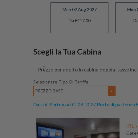
Mon 02 Aug 2027
Mon 
Da €417.00
Da
Mon 29 Nov 2027
Scegli la Tua Cabina
Da €327.00
Prezzo per adulto in cabina doppia, tasse inc
Selezionare Tipo Di Tariffa
PREZZO BASE
Data di Partenza
02-08-2027
Porto di partenza
M
IR1 -
Cate