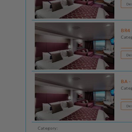
BR4 
Cate
BA -
Cate
Category: