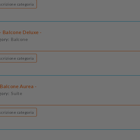
Descrizione categoria
- Balcone Deluxe -
gory:
Balcone
Descrizione categoria
 Balcone Aurea -
gory:
Suite
Descrizione categoria