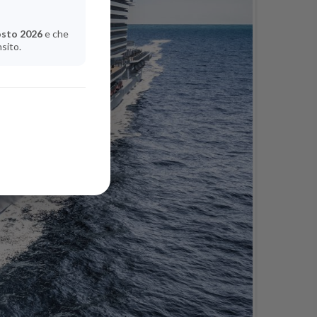
osto 2026
e che
nsito.