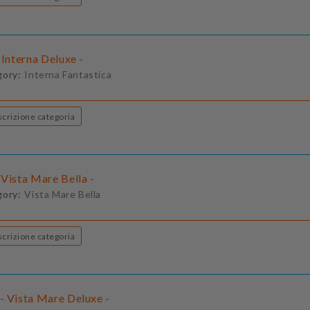
 Interna Deluxe -
gory:
Interna Fantastica
Descrizione categoria
Vista Mare Bella -
gory:
Vista Mare Bella
Descrizione categoria
- Vista Mare Deluxe -