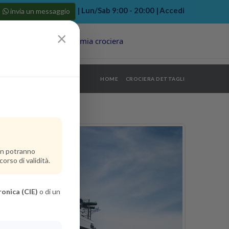
| Lun/Sab 9:00 - 20:00 |
Accedi
invia un messaggio
×
Porti
Last Minute
La mia crociera
my bookings
>
HOME
CROCIERA DETTAGLI
log out
>
non potranno
orso di validità.
ronica (CIE)
o di un