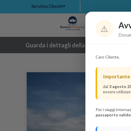
Servizio Clienti
Avv
Hom
⚠️
Docume
Guarda i dettagli della crociera
Caro Cliente,
Importante
dal
3 agosto 2
essere utilizzat
Per i viaggi intern
passaporto valido