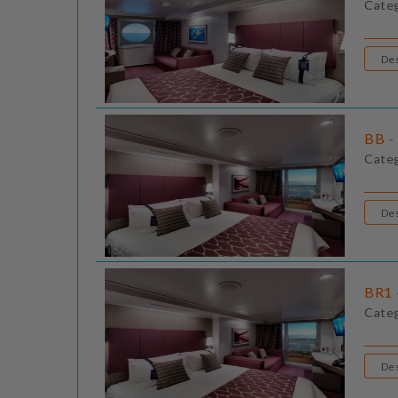
Cate
BB - 
Cate
BR1 
Cate