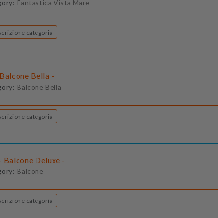
gory:
Fantastica Vista Mare
Descrizione categoria
Balcone Bella -
gory:
Balcone Bella
Descrizione categoria
- Balcone Deluxe -
gory:
Balcone
Descrizione categoria