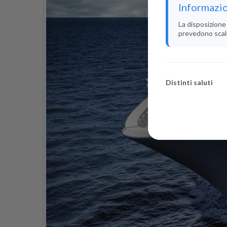
Informazio
La disposizione 
prevedono scali i
Distinti saluti