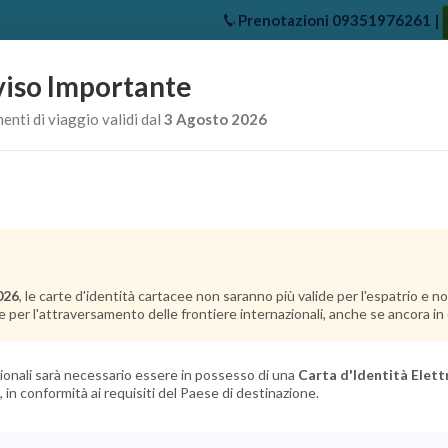
Prenotazioni
09351976261
|
iso Importante
e
Chi Siamo
Offerte Crociere
Crociere Destinazioni
Crociere 
nti di viaggio validi dal
3 Agosto 2026
026
, le carte d'identità cartacee non saranno più valide per l'espatrio e 
e per l'attraversamento delle frontiere internazionali, anche se ancora in c
azionali sarà necessario essere in possesso di una
Carta d'Identità Elett
, in conformità ai requisiti del Paese di destinazione.