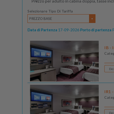
Prezzo per adulto in cabina doppia, tasse inc
Selezionare Tipo Di Tariffa
PREZZO BASE
Data di Partenza
17-09-2026
Porto di partenza
P
IB - 
Cate
IR1 -
Cate