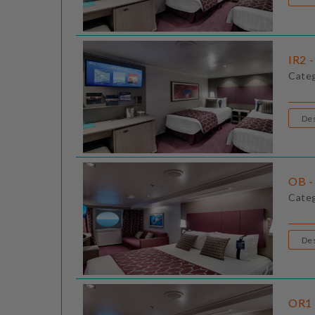
IR2 -
Cate
OB - 
Cate
OR1 