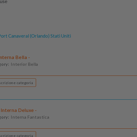
luse
ort Canaveral (Orlando) Stati Uniti
Interna Bella -
gory:
Interior Bella
Descrizione categoria
 Interna Deluxe -
gory:
Interna Fantastica
Descrizione categoria