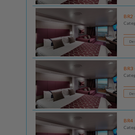
BR2 
Cate
BR3 
Cate
BR4 
Cate