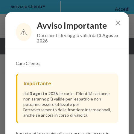
Servizio Clienti
Accedi
×
Avviso Importante
⚠️
Documenti di viaggio validi dal
3 Agosto
my bookings
>
2026
Guarda i dettagli della crociera
log out
>
Caro Cliente,
Importante
dal
3 agosto 2026
, le carte d'identità cartacee
non saranno più valide per l'espatrio e non
potranno essere utilizzate per
l'attraversamento delle frontiere internazionali,
anche se ancora in corso di validità.
Per i viaggi internazionali sarà necessario essere in