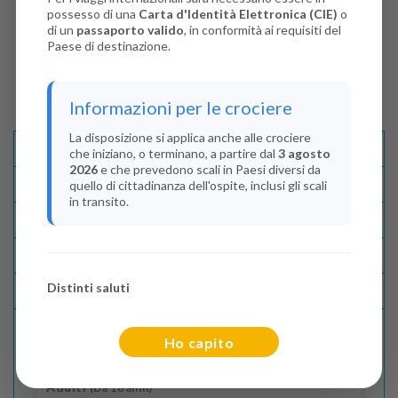
possesso di una
Carta d'Identità Elettronica (CIE)
o
di un
passaporto valido
, in conformità ai requisiti del
Paese di destinazione.
Informazioni per le crociere
La disposizione si applica anche alle crociere
Descrizione E Itinerario
che iniziano, o terminano, a partire dal
3 agosto
2026
e che prevedono scali in Paesi diversi da
Disponibilità
quello di cittadinanza dell'ospite, inclusi gli scali
in transito.
Condizioni
Recensioni
Distinti saluti
Lascia La Tua Recensione
Ho capito
Indica il numero dei passeggeri
Adulti
(Da 18 anni)