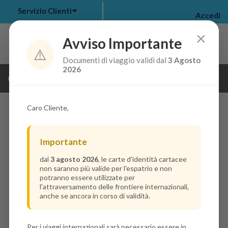
Servizio Clienti
Accedi
×
Avviso Importante
⚠️
Documenti di viaggio validi dal
3 Agosto
my bookings
>
2026
Guarda i dettagli della crociera
log out
>
Caro Cliente,
Importante
dal
3 agosto 2026
, le carte d'identità cartacee
non saranno più valide per l'espatrio e non
potranno essere utilizzate per
l'attraversamento delle frontiere internazionali,
anche se ancora in corso di validità.
Per i viaggi internazionali sarà necessario essere in