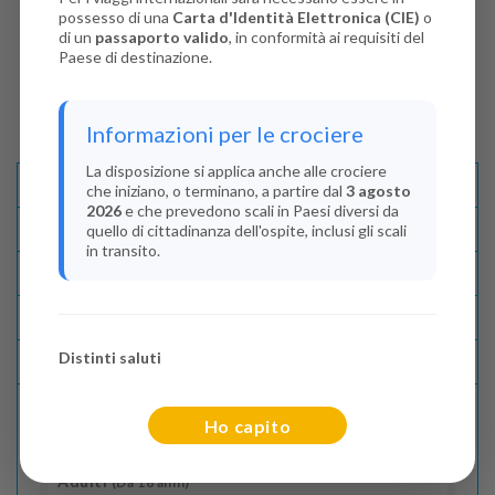
possesso di una
Carta d'Identità Elettronica (CIE)
o
di un
passaporto valido
, in conformità ai requisiti del
Paese di destinazione.
Informazioni per le crociere
La disposizione si applica anche alle crociere
Descrizione E Itinerario
che iniziano, o terminano, a partire dal
3 agosto
2026
e che prevedono scali in Paesi diversi da
Disponibilità
quello di cittadinanza dell'ospite, inclusi gli scali
in transito.
Condizioni
Recensioni
Distinti saluti
Lascia La Tua Recensione
Ho capito
Indica il numero dei passeggeri
Adulti
(Da 18 anni)