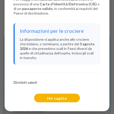
possesso di una
Carta d'Identità Elettronica (CIE)
o
di un
passaporto valido
, in conformità ai requisiti del
Paese di destinazione.
Informazioni per le crociere
La disposizione si applica anche alle crociere
Descrizione E Itinerario
che iniziano, o terminano, a partire dal
3 agosto
2026
e che prevedono scali in Paesi diversi da
Disponibilità
quello di cittadinanza dell'ospite, inclusi gli scali
in transito.
Condizioni
Recensioni
Distinti saluti
Lascia La Tua Recensione
Ho capito
Indica il numero dei passeggeri
Adulti
(Da 18 anni)