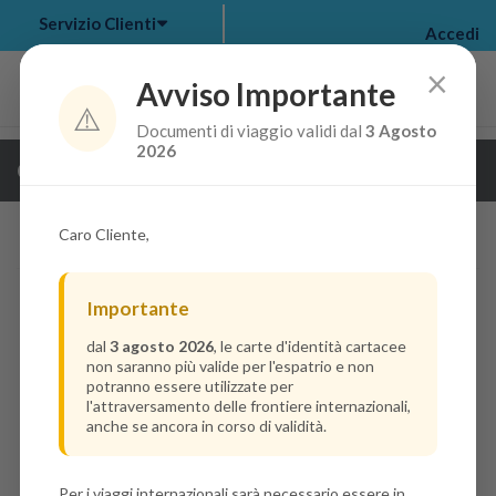
Servizio Clienti
Accedi
×
Avviso Importante
⚠️
Documenti di viaggio validi dal
3 Agosto
my bookings
>
2026
Guarda i dettagli della crociera
log out
>
Caro Cliente,
Importante
dal
3 agosto 2026
, le carte d'identità cartacee
non saranno più valide per l'espatrio e non
potranno essere utilizzate per
l'attraversamento delle frontiere internazionali,
anche se ancora in corso di validità.
Per i viaggi internazionali sarà necessario essere in