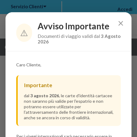
Servizio Clienti
Accedi
×
Avviso Importante
⚠️
Documenti di viaggio validi dal
3 Agosto
my bookings
>
2026
Guarda i dettagli della crociera
log out
>
Caro Cliente,
Importante
dal
3 agosto 2026
, le carte d'identità cartacee
non saranno più valide per l'espatrio e non
potranno essere utilizzate per
l'attraversamento delle frontiere internazionali,
anche se ancora in corso di validità.
Per i viaggi internazionali sarà necessario essere in