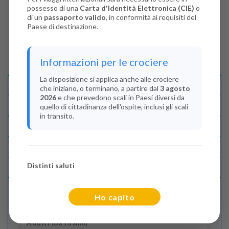
possesso di una
Carta d'Identità Elettronica (CIE)
o
di un
passaporto valido
, in conformità ai requisiti del
Paese di destinazione.
Informazioni per le crociere
La disposizione si applica anche alle crociere
Descrizione E Itinerario
che iniziano, o terminano, a partire dal
3 agosto
2026
e che prevedono scali in Paesi diversi da
Disponibilità
quello di cittadinanza dell'ospite, inclusi gli scali
in transito.
Condizioni
Recensioni
Distinti saluti
Lascia La Tua Recensione
Ho capito
Indica il numero dei passeggeri
Adulti
(Da 18 anni)