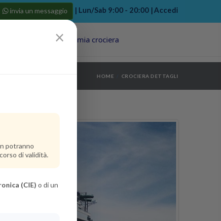
| Lun/Sab 9:00 - 20:00 |
Accedi
invia un messaggio
×
Porti
Last Minute
La mia crociera
my bookings
>
HOME
CROCIERA DETTAGLI
log out
>
non potranno
orso di validità.
ronica (CIE)
o di un