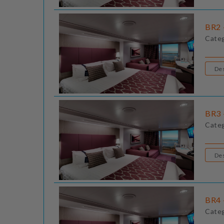
BR2 
Cate
BR3 
Cate
BR4 
Cate