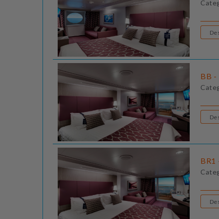
Cate
BB - 
Cate
BR1 
Cate