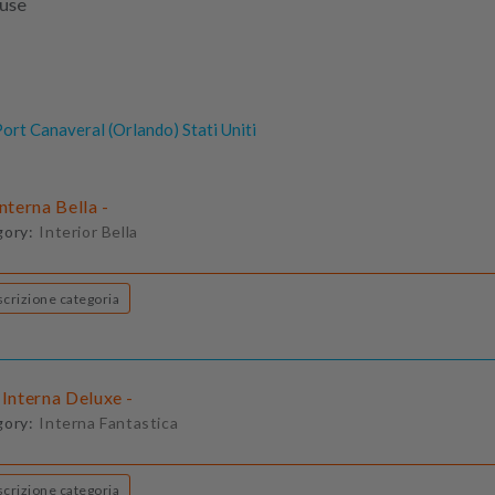
luse
ort Canaveral (Orlando) Stati Uniti
Interna Bella -
gory:
Interior Bella
Descrizione categoria
 Interna Deluxe -
gory:
Interna Fantastica
Descrizione categoria