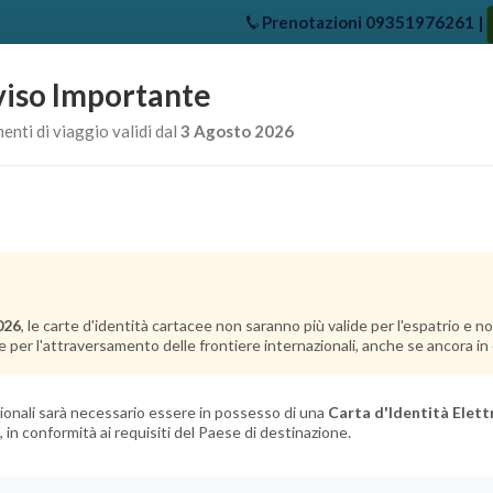
Prenotazioni
09351976261
|
iso Importante
e
Chi Siamo
Offerte Crociere
Crociere Destinazioni
Crociere 
nti di viaggio validi dal
3 Agosto 2026
026
, le carte d'identità cartacee non saranno più valide per l'espatrio e 
e per l'attraversamento delle frontiere internazionali, anche se ancora in c
azionali sarà necessario essere in possesso di una
Carta d'Identità Elett
, in conformità ai requisiti del Paese di destinazione.