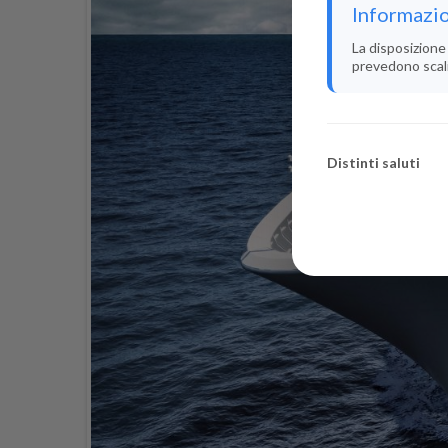
Informazio
La disposizione 
prevedono scali i
Distinti saluti