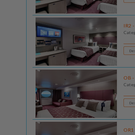
IR2 -
Cate
OB - 
Cate
OR1 