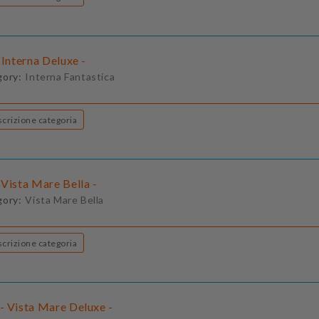
 Interna Deluxe -
gory:
Interna Fantastica
Descrizione categoria
Vista Mare Bella -
gory:
Vista Mare Bella
Descrizione categoria
- Vista Mare Deluxe -