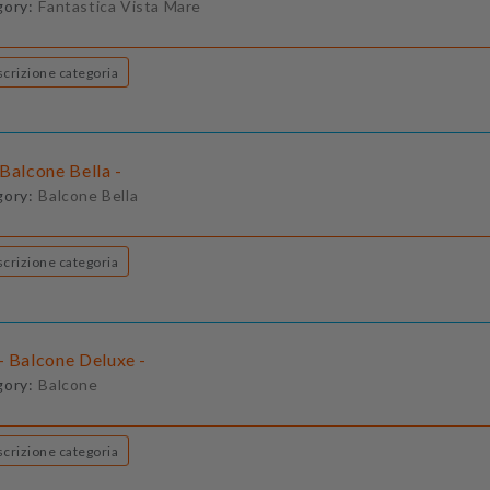
gory:
Fantastica Vista Mare
Descrizione categoria
Balcone Bella -
gory:
Balcone Bella
Descrizione categoria
- Balcone Deluxe -
gory:
Balcone
Descrizione categoria