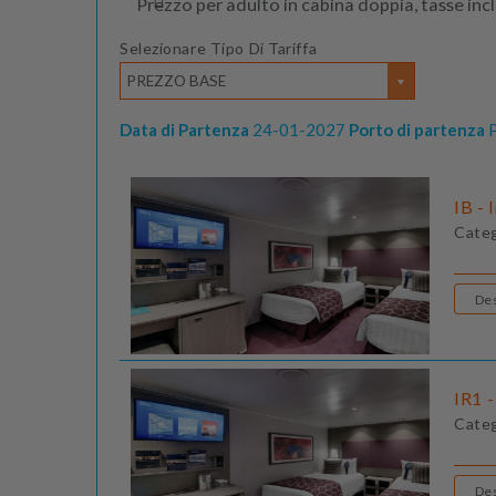
Prezzo per adulto in cabina doppia, tasse inc
Selezionare Tipo Di Tariffa
PREZZO BASE
Data di Partenza
24-01-2027
Porto di partenza
P
IB - 
Cate
IR1 -
Cate