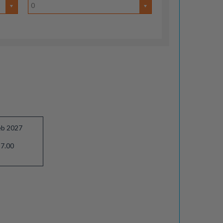
0
eb 2027
7.00