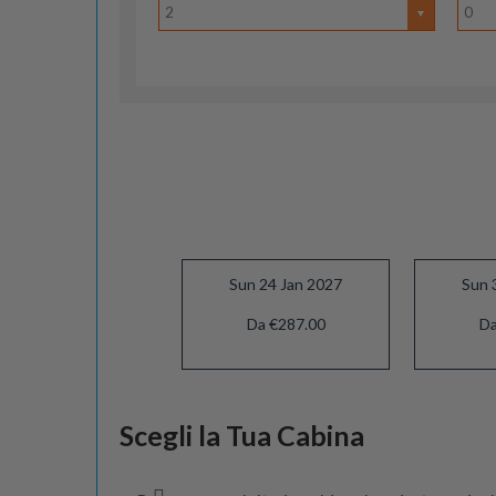
2
0
Sun 24 Jan 2027
Sun 
Da €287.00
Da
Sun 21 Feb 2027
Scegli la Tua Cabina
Da €317.00