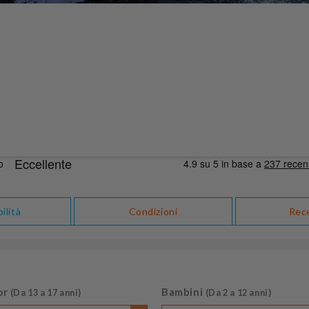
ilità
Condizioni
Rec
or
Bambini
(Da 13 a 17 anni)
(Da 2 a 12 anni)