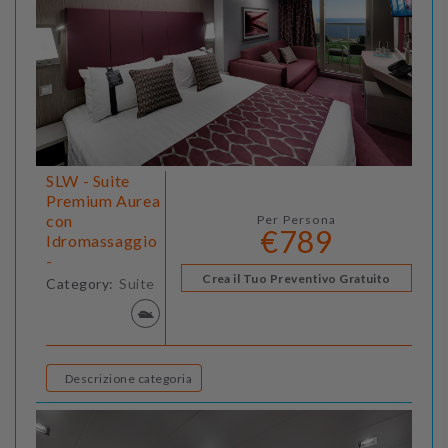
SLW - Suite
Premium Aurea
con
Per Persona
€789
Idromassaggio
-
Crea il Tuo Preventivo Gratuito
Category:
Suite
Descrizione categoria