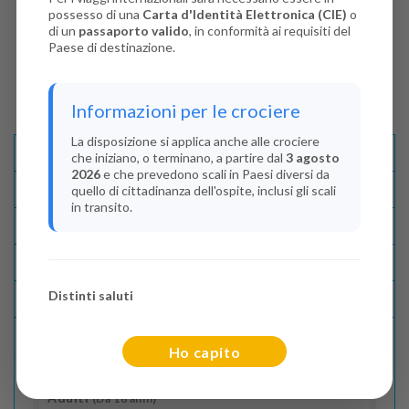
possesso di una
Carta d'Identità Elettronica (CIE)
o
di un
passaporto valido
, in conformità ai requisiti del
Paese di destinazione.
Informazioni per le crociere
La disposizione si applica anche alle crociere
Descrizione E Itinerario
che iniziano, o terminano, a partire dal
3 agosto
2026
e che prevedono scali in Paesi diversi da
Disponibilità
quello di cittadinanza dell'ospite, inclusi gli scali
in transito.
Condizioni
Recensioni
Distinti saluti
Lascia La Tua Recensione
Ho capito
Indica il numero dei passeggeri
Adulti
(Da 18 anni)