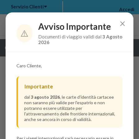
Servizio Clienti
Accedi
×
Avviso Importante
⚠️
Documenti di viaggio validi dal
3 Agosto
my bookings
>
2026
Guarda i dettagli della crociera
log out
>
Caro Cliente,
Importante
dal
3 agosto 2026
, le carte d'identità cartacee
non saranno più valide per l'espatrio e non
potranno essere utilizzate per
l'attraversamento delle frontiere internazionali,
anche se ancora in corso di validità.
Per i viaggi internazionali sarà necessario essere in