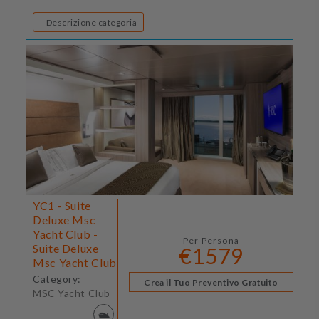
Descrizione categoria
YC1 - Suite
Deluxe Msc
Yacht Club -
Per Persona
Suite Deluxe
€1579
Msc Yacht Club
Category:
Crea il Tuo Preventivo Gratuito
MSC Yacht Club