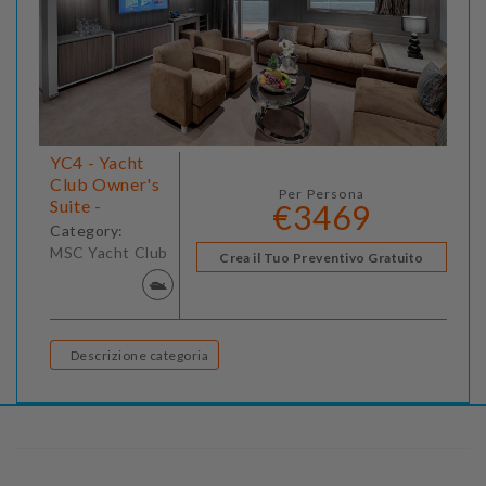
YC4 - Yacht
Club Owner's
Per Persona
Suite -
€3469
Category:
MSC Yacht Club
Crea il Tuo Preventivo Gratuito
Descrizione categoria