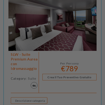
SLW - Suite
Premium Aurea
con
Per Persona
€789
Idromassaggio
-
Crea il Tuo Preventivo Gratuito
Category:
Suite
Descrizione categoria