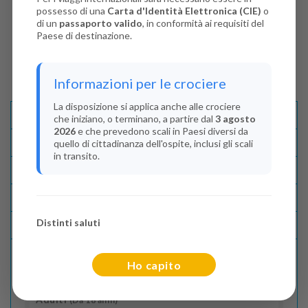
possesso di una
Carta d'Identità Elettronica (CIE)
o
di un
passaporto valido
, in conformità ai requisiti del
Paese di destinazione.
Informazioni per le crociere
La disposizione si applica anche alle crociere
Descrizione E Itinerario
che iniziano, o terminano, a partire dal
3 agosto
2026
e che prevedono scali in Paesi diversi da
Disponibilità
quello di cittadinanza dell'ospite, inclusi gli scali
in transito.
Condizioni
Recensioni
Distinti saluti
Lascia La Tua Recensione
Ho capito
Indica il numero dei passeggeri
Adulti
(Da 18 anni)