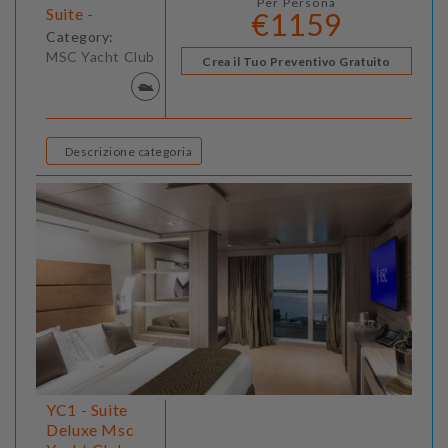
Per Persona
Suite -
€1159
Category:
MSC Yacht Club
Crea il Tuo Preventivo Gratuito
Descrizione categoria
YC1 - Suite
Deluxe Msc