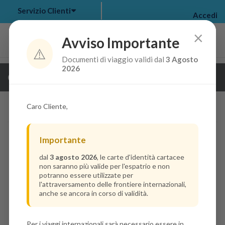
Servizio Clienti
Accedi
×
Avviso Importante
⚠️
Documenti di viaggio validi dal
3 Agosto
my bookings
>
2026
Guarda i dettagli della crociera
log out
>
Caro Cliente,
Importante
dal
3 agosto 2026
, le carte d'identità cartacee
non saranno più valide per l'espatrio e non
potranno essere utilizzate per
l'attraversamento delle frontiere internazionali,
anche se ancora in corso di validità.
Per i viaggi internazionali sarà necessario essere in