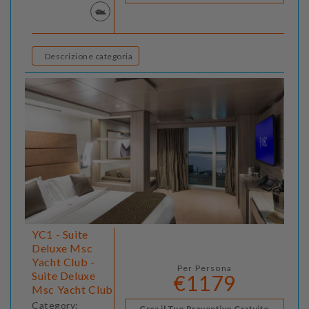
Descrizione categoria
YC1 - Suite
Deluxe Msc
Yacht Club -
Per Persona
Suite Deluxe
€1179
Msc Yacht Club
Category:
Crea il Tuo Preventivo Gratuito