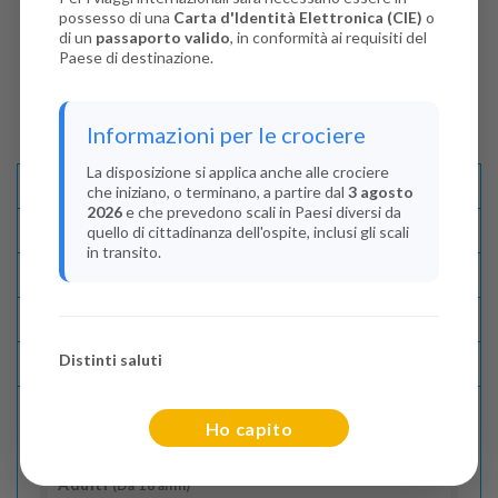
possesso di una
Carta d'Identità Elettronica (CIE)
o
di un
passaporto valido
, in conformità ai requisiti del
Paese di destinazione.
Informazioni per le crociere
La disposizione si applica anche alle crociere
Descrizione E Itinerario
che iniziano, o terminano, a partire dal
3 agosto
2026
e che prevedono scali in Paesi diversi da
Disponibilità
quello di cittadinanza dell'ospite, inclusi gli scali
in transito.
Condizioni
Recensioni
Distinti saluti
Lascia La Tua Recensione
Ho capito
Indica il numero dei passeggeri
Adulti
(Da 18 anni)