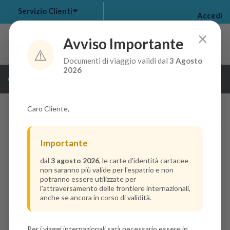
Servizio Clienti
Accedi
×
Avviso Importante
⚠️
Documenti di viaggio validi dal
3 Agosto
my bookings
>
2026
Guarda i dettagli della crociera
log out
>
Caro Cliente,
Importante
dal
3 agosto 2026
, le carte d'identità cartacee
non saranno più valide per l'espatrio e non
potranno essere utilizzate per
l'attraversamento delle frontiere internazionali,
anche se ancora in corso di validità.
Per i viaggi internazionali sarà necessario essere in