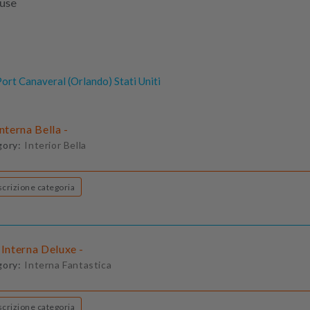
luse
ort Canaveral (Orlando) Stati Uniti
Interna Bella -
gory:
Interior Bella
Descrizione categoria
 Interna Deluxe -
gory:
Interna Fantastica
Descrizione categoria