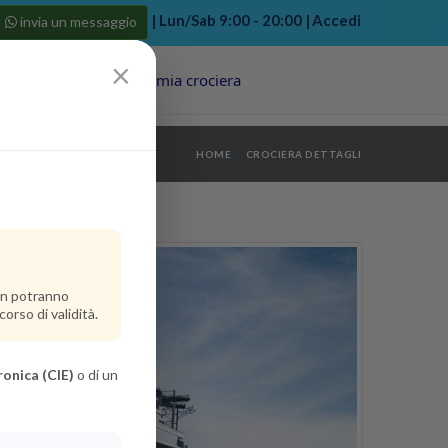
| Lun/Sab 9:00 - 20:00 |
Accedi
invia un messaggio
×
Porti
Last Minute
La mia crociera
my bookings
>
HOME
CROCIERA DETTAGLI
log out
>
non potranno
orso di validità.
ronica (CIE)
o di un