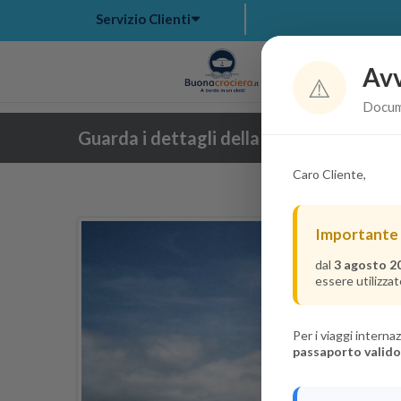
Servizio Clienti
Avv
Hom
⚠️
Docume
Guarda i dettagli della crociera
Caro Cliente,
Importante
dal
3 agosto 2
essere utilizzat
Per i viaggi intern
passaporto valido