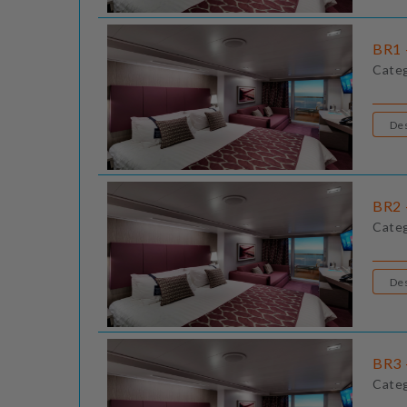
BR1 
Cate
BR2 
Cate
BR3 
Cate