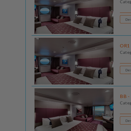
Cate
OR1 
Cate
BB - 
Cate