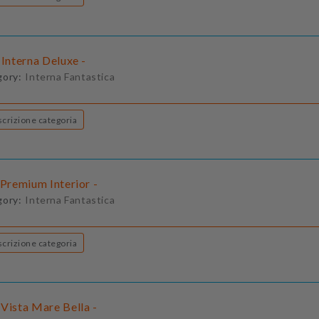
 Interna Deluxe -
gory:
Interna Fantastica
Descrizione categoria
 Premium Interior -
gory:
Interna Fantastica
Descrizione categoria
Vista Mare Bella -