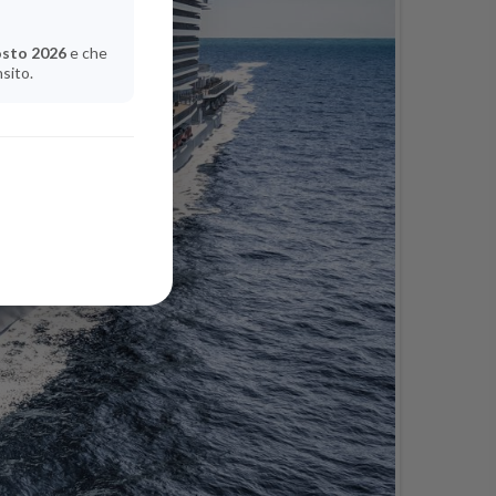
osto 2026
e che
nsito.