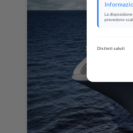
Informazio
La disposizione 
prevedono scali i
Distinti saluti