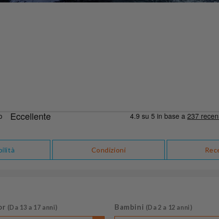
ilità
Condizioni
Rec
or
Bambini
(Da 13 a 17 anni)
(Da 2 a 12 anni)