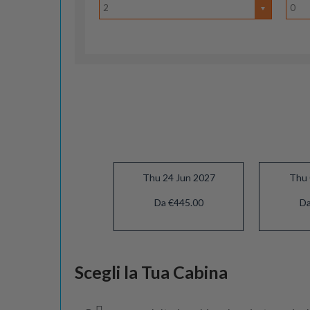
2
0
Thu 24 Jun 2027
Thu 
Da €445.00
Da
Thu 22 Jul 2027
Scegli la Tua Cabina
Da €425.00