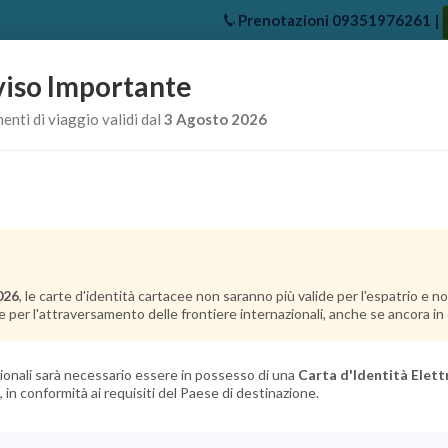
Prenotazioni
09351976261
|
iso Importante
e
Chi Siamo
Offerte Crociere
Crociere Destinazioni
Crociere 
nti di viaggio validi dal
3 Agosto 2026
026
, le carte d'identità cartacee non saranno più valide per l'espatrio e 
e per l'attraversamento delle frontiere internazionali, anche se ancora in c
azionali sarà necessario essere in possesso di una
Carta d'Identità Elett
, in conformità ai requisiti del Paese di destinazione.