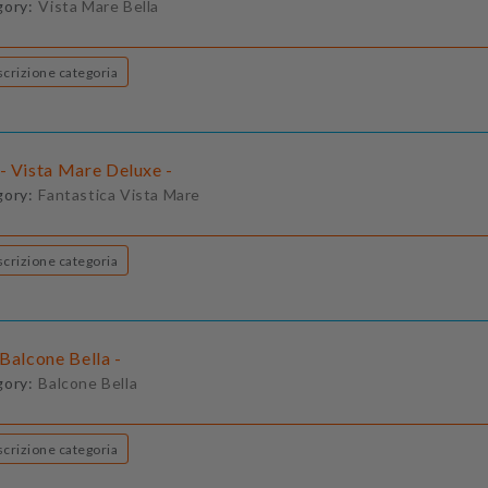
gory:
Vista Mare Bella
Descrizione categoria
- Vista Mare Deluxe -
gory:
Fantastica Vista Mare
Descrizione categoria
Balcone Bella -
gory:
Balcone Bella
Descrizione categoria