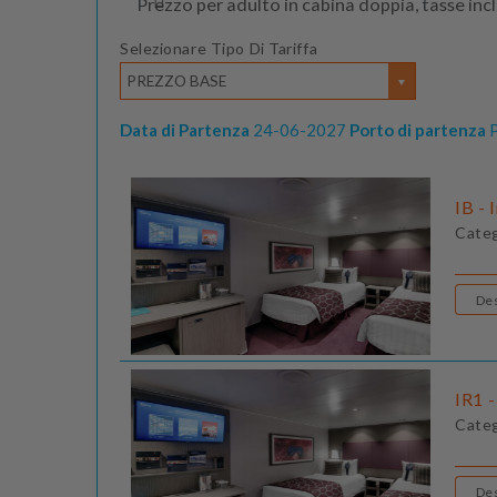
Prezzo per adulto in cabina doppia, tasse inc
Selezionare Tipo Di Tariffa
PREZZO BASE
Data di Partenza
24-06-2027
Porto di partenza
P
IB - 
Cate
IR1 -
Cate