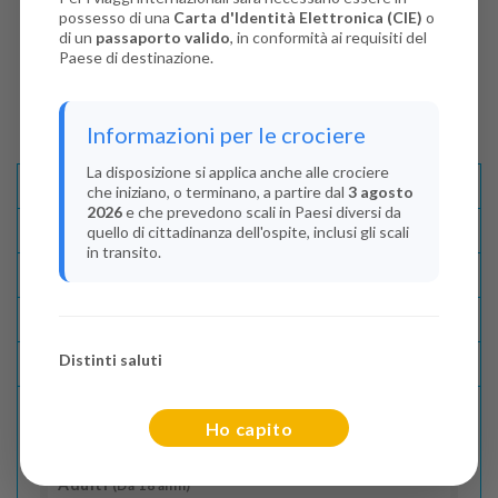
possesso di una
Carta d'Identità Elettronica (CIE)
o
di un
passaporto valido
, in conformità ai requisiti del
Paese di destinazione.
Informazioni per le crociere
La disposizione si applica anche alle crociere
Descrizione E Itinerario
che iniziano, o terminano, a partire dal
3 agosto
2026
e che prevedono scali in Paesi diversi da
Disponibilità
quello di cittadinanza dell'ospite, inclusi gli scali
in transito.
Condizioni
Recensioni
Distinti saluti
Lascia La Tua Recensione
Ho capito
Indica il numero dei passeggeri
Adulti
(Da 18 anni)