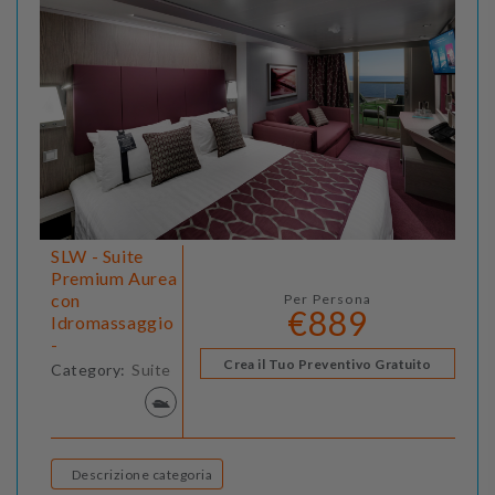
SLW - Suite
Premium Aurea
con
Per Persona
€889
Idromassaggio
-
Crea il Tuo Preventivo Gratuito
Category:
Suite
Descrizione categoria