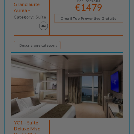
Per Persona
Grand Suite
€1479
Aurea -
Category:
Suite
Crea il Tuo Preventivo Gratuito
Descrizione categoria
YC1 - Suite
Deluxe Msc