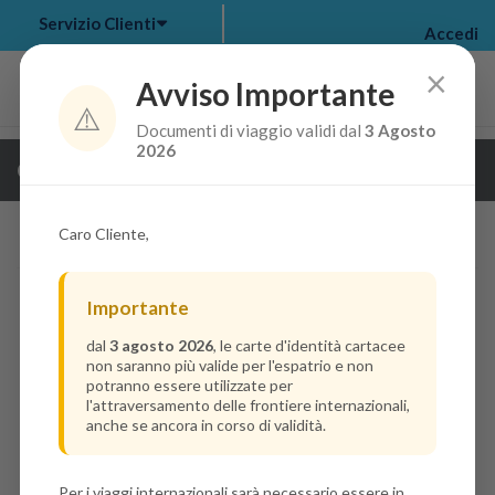
Servizio Clienti
Accedi
×
Avviso Importante
⚠️
Documenti di viaggio validi dal
3 Agosto
my bookings
>
2026
Guarda i dettagli della crociera
log out
>
Caro Cliente,
Importante
dal
3 agosto 2026
, le carte d'identità cartacee
non saranno più valide per l'espatrio e non
potranno essere utilizzate per
l'attraversamento delle frontiere internazionali,
anche se ancora in corso di validità.
Per i viaggi internazionali sarà necessario essere in