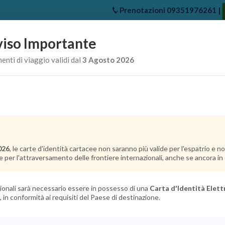
Prenotazioni
09351976261
|
iso Importante
e
Chi Siamo
Offerte Crociere
Crociere Destinazioni
Crociere 
nti di viaggio validi dal
3 Agosto 2026
026
, le carte d'identità cartacee non saranno più valide per l'espatrio e 
e per l'attraversamento delle frontiere internazionali, anche se ancora in c
azionali sarà necessario essere in possesso di una
Carta d'Identità Elett
, in conformità ai requisiti del Paese di destinazione.