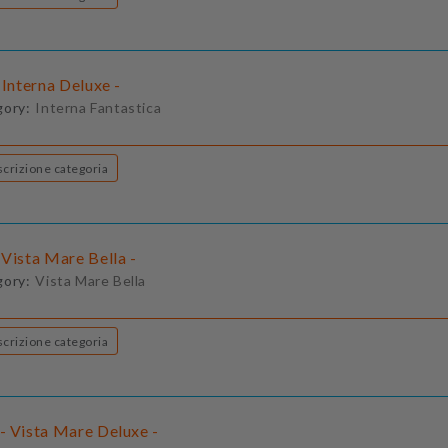
 Interna Deluxe -
gory:
Interna Fantastica
Descrizione categoria
Vista Mare Bella -
gory:
Vista Mare Bella
Descrizione categoria
- Vista Mare Deluxe -