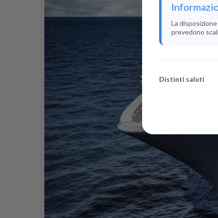
Informazio
La disposizione 
prevedono scali i
Distinti saluti