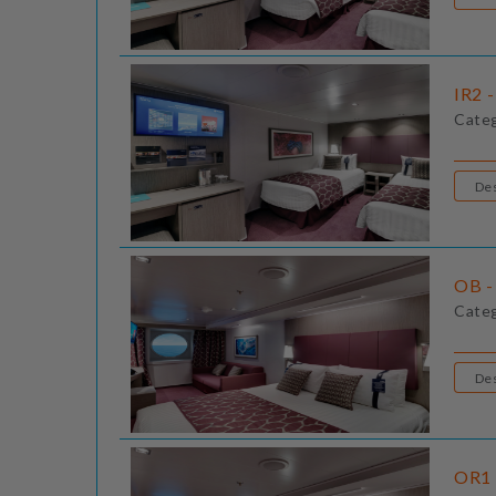
IR2 -
Cate
OB - 
Cate
OR1 