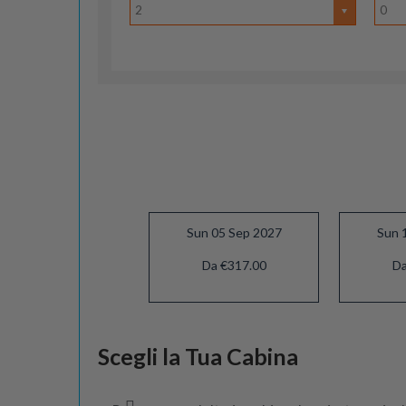
2
0
Sun 05 Sep 2027
Sun 
Da €317.00
Da
Sun 03 Oct 2027
Scegli la Tua Cabina
Da €327.00