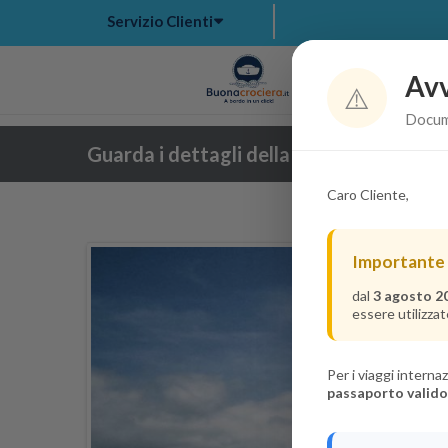
Servizio Clienti
Avv
Hom
⚠️
Docume
Guarda i dettagli della crociera
Caro Cliente,
Importante
dal
3 agosto 2
essere utilizzat
Per i viaggi intern
passaporto valido