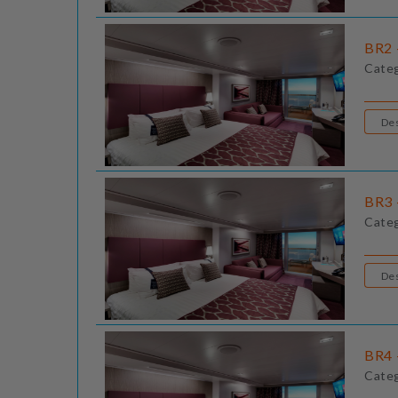
BR2 
Cate
BR3 
Cate
BR4 
Cate