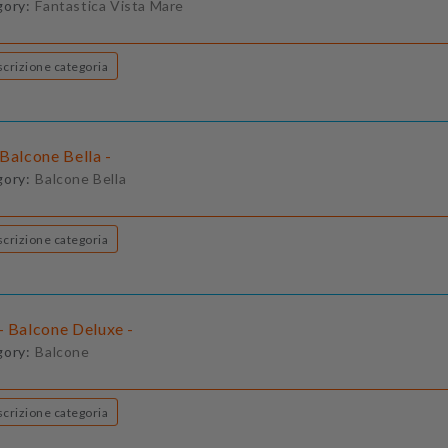
gory:
Fantastica Vista Mare
Descrizione categoria
Balcone Bella -
gory:
Balcone Bella
Descrizione categoria
- Balcone Deluxe -
gory:
Balcone
Descrizione categoria