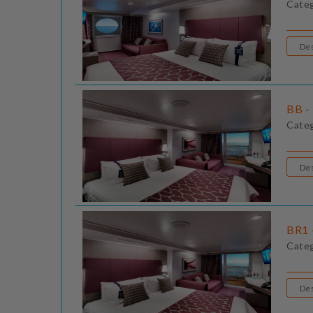
Cate
BB - 
Cate
BR1 
Cate