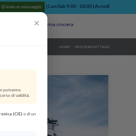
| Lun/Sab 9:00 - 20:00 |
Accedi
invia un messaggio
×
Porti
Last Minute
La mia crociera
my bookings
>
HOME
CROCIERA DETTAGLI
log out
>
non potranno
orso di validità.
ronica (CIE)
o di un