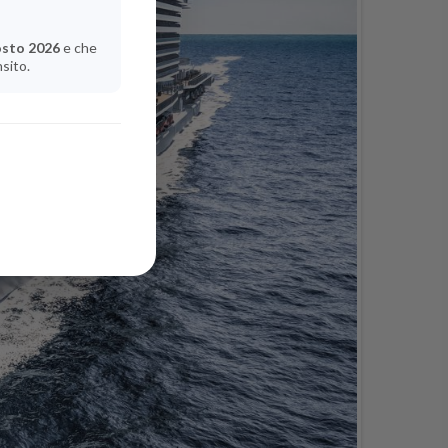
osto 2026
e che
nsito.