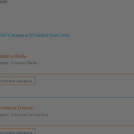
luse
ort Canaveral (Orlando) Stati Uniti
Interna Bella -
gory:
Interior Bella
Descrizione categoria
 Interna Deluxe -
gory:
Interna Fantastica
Descrizione categoria