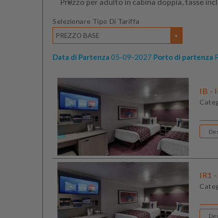
Prezzo per adulto in cabina doppia, tasse inc
Selezionare Tipo Di Tariffa
PREZZO BASE
Data di Partenza
05-09-2027
Porto di partenza
P
IB - 
Cate
IR1 -
Cate