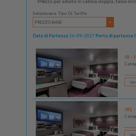
Prezzo per adulto in cabina doppia, tasse inc
Selezionare Tipo Di Tariffa
PREZZO BASE
Data di Partenza
16-09-2027
Porto di partenza
P
IB - 
Cate
IR1 -
Cate