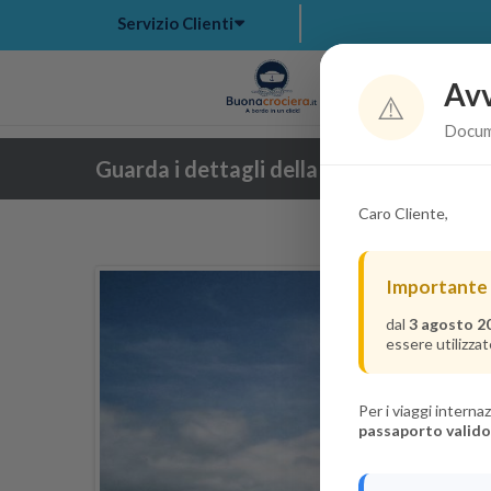
Servizio Clienti
Avv
Hom
⚠️
Docume
Guarda i dettagli della crociera
Caro Cliente,
Importante
dal
3 agosto 2
essere utilizzat
Per i viaggi intern
passaporto valido