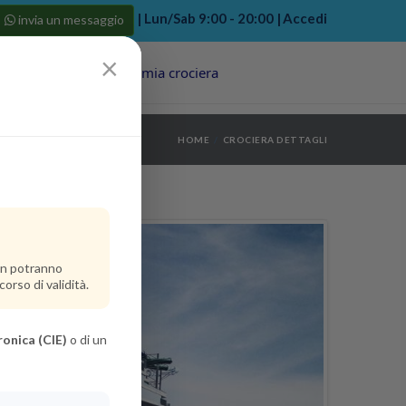
| Lun/Sab 9:00 - 20:00 |
Accedi
invia un messaggio
×
Porti
Last Minute
La mia crociera
my bookings
>
HOME
CROCIERA DETTAGLI
log out
>
non potranno
orso di validità.
ronica (CIE)
o di un