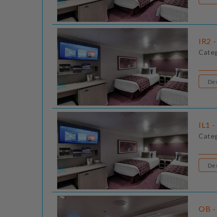
IR2 -
Cate
IL1 -
Cate
OB - 