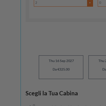
2
0
Thu 16 Sep 2027
Thu 
Da €325.00
Da
Thu 14 Oct 2027
Scegli la Tua Cabina
Da €295.00