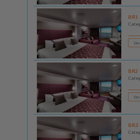
BR1 
Cate
BR2 
Cate
BR3 
Cate