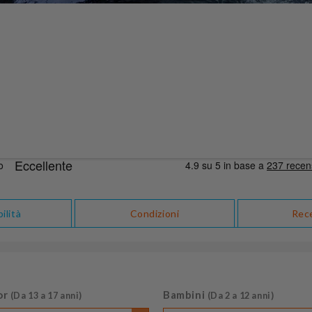
ilità
Condizioni
Rec
or
Bambini
(Da 13 a 17 anni)
(Da 2 a 12 anni)