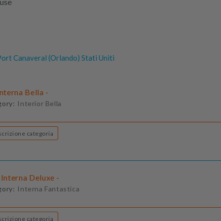
luse
ort Canaveral (Orlando) Stati Uniti
Interna Bella -
gory:
Interior Bella
Descrizione categoria
 Interna Deluxe -
gory:
Interna Fantastica
Descrizione categoria