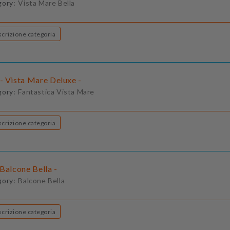
gory:
Vista Mare Bella
Descrizione categoria
- Vista Mare Deluxe -
gory:
Fantastica Vista Mare
Descrizione categoria
Balcone Bella -
gory:
Balcone Bella
Descrizione categoria