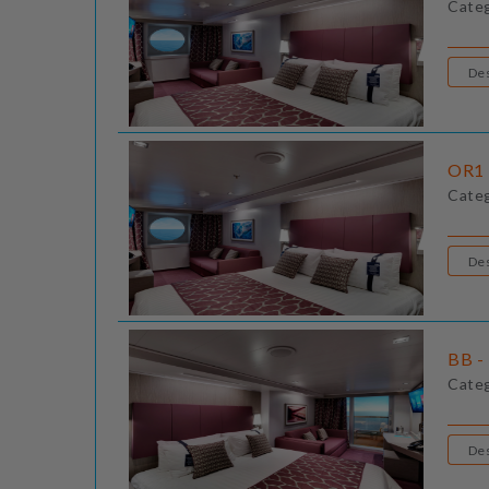
Cate
OR1 
Cate
BB - 
Cate