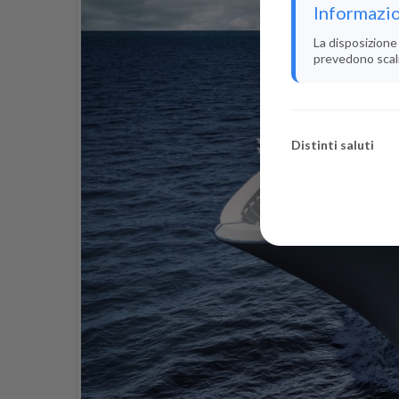
Informazio
La disposizione 
prevedono scali i
Distinti saluti