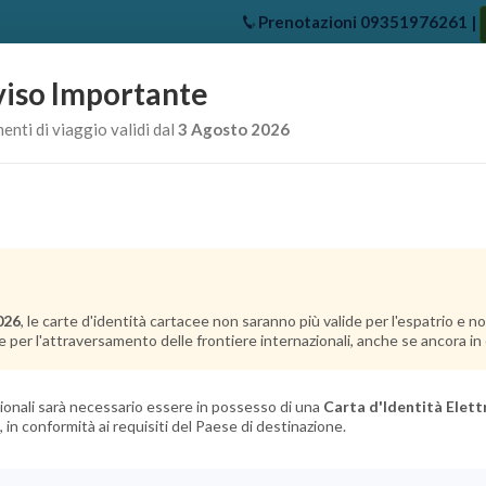
Prenotazioni
09351976261
|
iso Importante
e
Chi Siamo
Offerte Crociere
Crociere Destinazioni
Crociere 
nti di viaggio validi dal
3 Agosto 2026
026
, le carte d'identità cartacee non saranno più valide per l'espatrio e 
e per l'attraversamento delle frontiere internazionali, anche se ancora in c
azionali sarà necessario essere in possesso di una
Carta d'Identità Elett
, in conformità ai requisiti del Paese di destinazione.