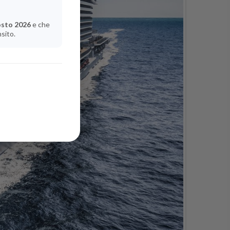
osto 2026
e che
nsito.