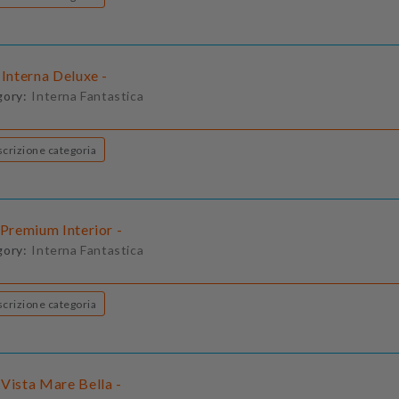
 Interna Deluxe -
gory:
Interna Fantastica
Descrizione categoria
 Premium Interior -
gory:
Interna Fantastica
Descrizione categoria
Vista Mare Bella -