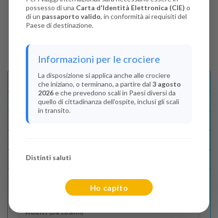
possesso di una
Carta d'Identità Elettronica (CIE)
o
di un
passaporto valido
, in conformità ai requisiti del
Paese di destinazione.
Informazioni per le crociere
La disposizione si applica anche alle crociere
Descrizione E Itinerario
che iniziano, o terminano, a partire dal
3 agosto
2026
e che prevedono scali in Paesi diversi da
Disponibilità
quello di cittadinanza dell'ospite, inclusi gli scali
in transito.
Condizioni
Recensioni
Distinti saluti
Lascia La Tua Recensione
Ho capito
Indica il numero dei passeggeri
Adulti
(Da 18 anni)