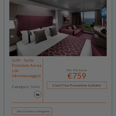
SLW - Suite
Premium Aurea
con
Per Persona
€759
Idromassaggio
-
Crea il Tuo Preventivo Gratuito
Category:
Suite
Descrizione categoria