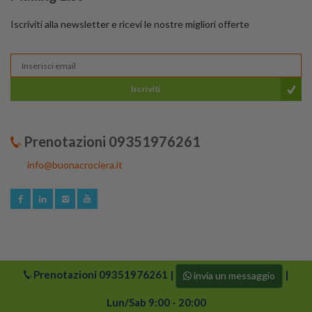
Iscriviti alla newsletter e ricevi le nostre migliori offerte
Iscriviti
Prenotazioni 09351976261
info@buonacrociera.it
Prenotazioni
09351976261
|
|
invia un messaggio
© 2024 buonacrociera | Tutti i diritti riservati. Logo di
Buonacrociera e i suoi partner sono protetti da copyright.
Lun/Sab 9:00 - 20:00