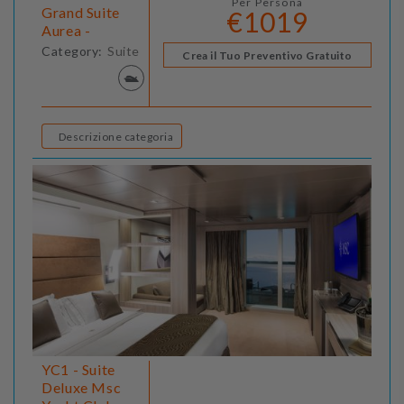
Per Persona
Grand Suite
€1019
Aurea -
Category:
Suite
Crea il Tuo Preventivo Gratuito
Descrizione categoria
YC1 - Suite
Deluxe Msc