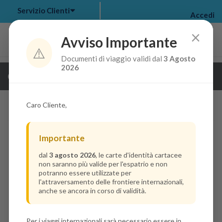
Servizio Clienti
Accedi
×
Avviso Importante
⚠️
Documenti di viaggio validi dal
3 Agosto
my bookings
>
2026
Guarda i dettagli della crociera
log out
>
Caro Cliente,
Importante
dal
3 agosto 2026
, le carte d'identità cartacee
non saranno più valide per l'espatrio e non
potranno essere utilizzate per
l'attraversamento delle frontiere internazionali,
anche se ancora in corso di validità.
Per i viaggi internazionali sarà necessario essere in