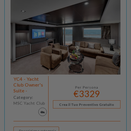
YC4 - Yacht
Club Owner's
Per Persona
Suite -
€3329
Category:
MSC Yacht Club
Crea il Tuo Preventivo Gratuito
Descrizione categoria