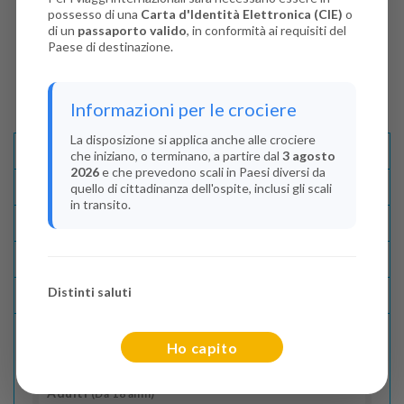
possesso di una
Carta d'Identità Elettronica (CIE)
o
di un
passaporto valido
, in conformità ai requisiti del
Paese di destinazione.
Informazioni per le crociere
La disposizione si applica anche alle crociere
Descrizione E Itinerario
che iniziano, o terminano, a partire dal
3 agosto
2026
e che prevedono scali in Paesi diversi da
Disponibilità
quello di cittadinanza dell'ospite, inclusi gli scali
in transito.
Condizioni
Recensioni
Distinti saluti
Lascia La Tua Recensione
Ho capito
Indica il numero dei passeggeri
Adulti
(Da 18 anni)