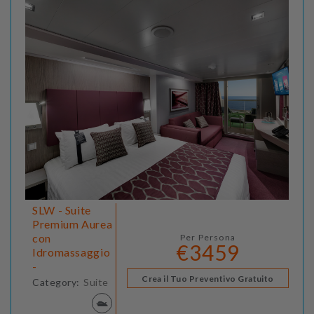
SLW - Suite
Premium Aurea
con
Per Persona
€3459
Idromassaggio
-
Crea il Tuo Preventivo Gratuito
Category:
Suite