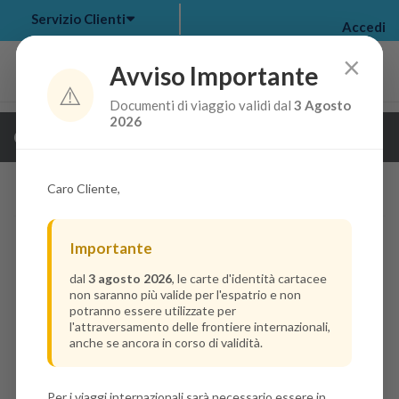
Servizio Clienti
Accedi
×
Avviso Importante
⚠️
Documenti di viaggio validi dal
3 Agosto
my bookings
>
2026
Guarda i dettagli della crociera
log out
>
Caro Cliente,
Importante
dal
3 agosto 2026
, le carte d'identità cartacee
non saranno più valide per l'espatrio e non
potranno essere utilizzate per
l'attraversamento delle frontiere internazionali,
anche se ancora in corso di validità.
Per i viaggi internazionali sarà necessario essere in