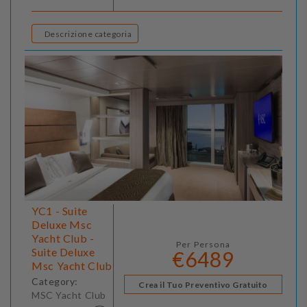
Descrizione categoria
YC1 - Suite
Deluxe Msc
Yacht Club -
Per Persona
Suite Deluxe
€6489
Msc Yacht Club
Category:
Crea il Tuo Preventivo Gratuito
MSC Yacht Club