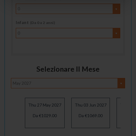
0
Infant
(Da 0 a 2 anni)
0
Selezionare Il Mese
May 2027
Thu 27 May 2027
Thu 03 Jun 2027
Thu 10 
Da €1029.00
Da €1069.00
Da €1