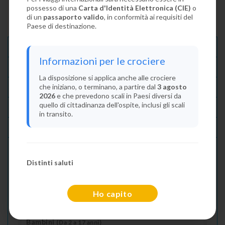
possesso di una
Carta d'Identità Elettronica (CIE)
o
di un
passaporto valido
, in conformità ai requisiti del
Paese di destinazione.
Descrizione E Itinerario
Informazioni per le crociere
Disponibilità
La disposizione si applica anche alle crociere
che iniziano, o terminano, a partire dal
3 agosto
Condizioni
2026
e che prevedono scali in Paesi diversi da
quello di cittadinanza dell'ospite, inclusi gli scali
Recensioni
in transito.
Lascia La Tua Recensione
Distinti saluti
Indica il numero dei passeggeri
Adulti
(Da 18 anni)
Ho capito
2
Bambini
(Da 2 a 17 anni)