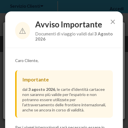
Servizio Clienti
Accedi
×
Avviso Importante
⚠️
Tra pochi secondi troverai il prezzo più basso per la
Documenti di viaggio validi dal
3 Agosto
tua crociera.
my bookings
>
2026
Guarda i dettagli della crociera
log out
>
Caro Cliente,
Importante
dal
3 agosto 2026
, le carte d'identità cartacee
non saranno più valide per l'espatrio e non
potranno essere utilizzate per
l'attraversamento delle frontiere internazionali,
anche se ancora in corso di validità.
Per i viaggi internazionali sarà necessario essere in