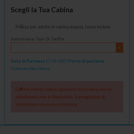
Scegli la Tua Cabina
Prezzo per adulto in cabina doppia, tasse incluse
Selezionare Tipo Di Tariffa
Data di Partenza
27-05-2027
Porto di partenza
Civitavecchia | Roma
Gentile cliente siamo spiacenti la crociera che ha
selezionato non è disponibile. la preghiamo di
selezionare una nuova crociera.