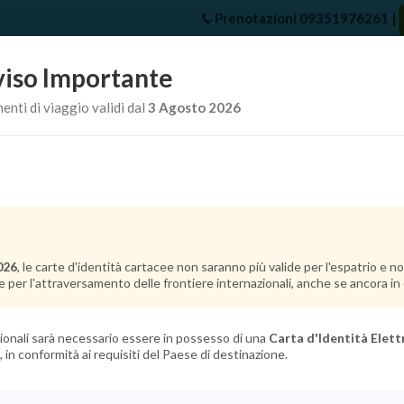
Prenotazioni
09351976261
|
iso Importante
e
Chi Siamo
Offerte Crociere
Crociere Destinazioni
Crociere 
nti di viaggio validi dal
3 Agosto 2026
a pochi secondi troverai il prezzo più basso per la tua crocie
026
, le carte d'identità cartacee non saranno più valide per l'espatrio e 
e per l'attraversamento delle frontiere internazionali, anche se ancora in c
azionali sarà necessario essere in possesso di una
Carta d'Identità Elett
, in conformità ai requisiti del Paese di destinazione.