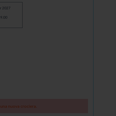
pr 2027
9.00
e una nuova crociera.