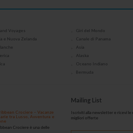
and Voyages
Giri del Mondo
ia e Nuova Zelanda
Canale di Panama
tlanche
Asia
erica
Alaska
ica
Oceano Indiano
Bermuda
Mailing List
ribbean Crociere – Vacanze
Iscriviti alla newsletter e ricevi le
narie tra Lusso, Avventura e
migliori offerte
one
ibbean Crociere è una delle
 di navigazione più apprezzate al