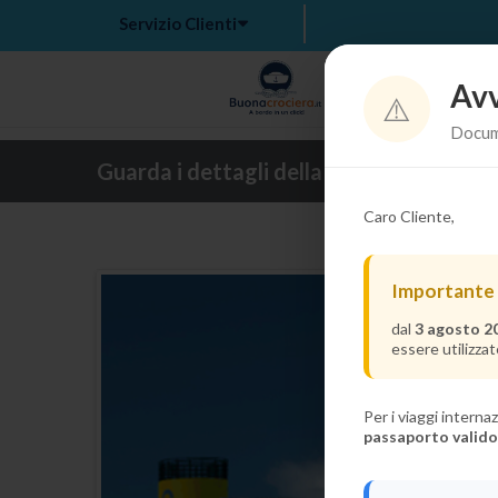
Servizio Clienti
Avv
Hom
⚠️
Docume
Guarda i dettagli della crociera
Caro Cliente,
Tr
Importante
dal
3 agosto 2
essere utilizzat
Per i viaggi intern
passaporto valido