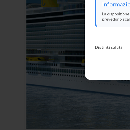
Informazio
La disposizione 
prevedono scali i
Distinti saluti