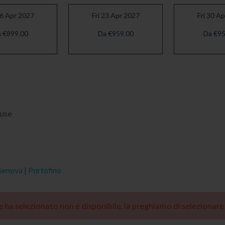
16 Apr 2027
Fri 23 Apr 2027
Fri 30 A
 €899.00
Da €959.00
Da €95
luse
enova | Portofino
he ha selezionato non è disponibile. la preghiamo di selezionar