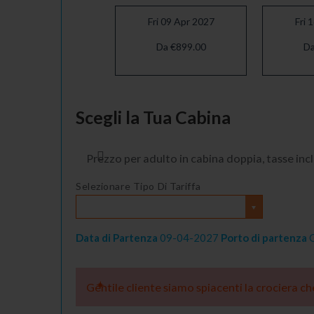
Fri 09 Apr 2027
Fri 
Da €899.00
Da
Fri 07 May 2027
Scegli la Tua Cabina
Da €959.00
Prezzo per adulto in cabina doppia, tasse inc
Selezionare Tipo Di Tariffa
Data di Partenza
09-04-2027
Porto di partenza
G
Gentile cliente siamo spiacenti la crociera c