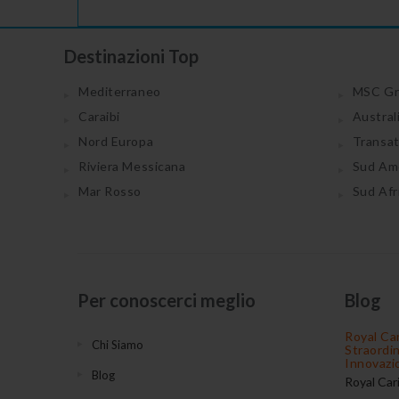
Destinazioni Top
Mediterraneo
MSC Gr
Caraibi
Austral
Nord Europa
Transa
Riviera Messicana
Sud Am
Mar Rosso
Sud Afr
Per conoscerci meglio
Blog
Royal Ca
Chi Siamo
Straordi
Innovazi
Blog
Royal Car
compagnie