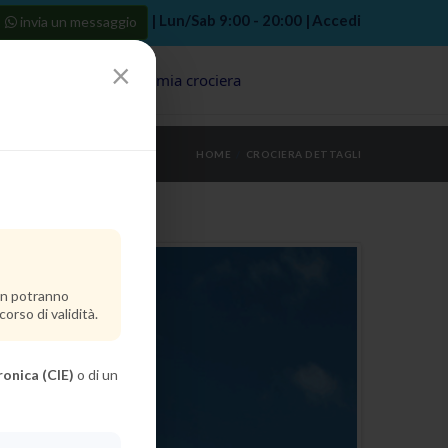
| Lun/Sab 9:00 - 20:00 |
Accedi
invia un messaggio
×
Porti
Last Minute
La mia crociera
my bookings
>
HOME
CROCIERA DETTAGLI
log out
>
ra.
non potranno
orso di validità.
ronica (CIE)
o di un