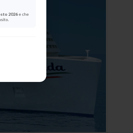
osto 2026
e che
nsito.