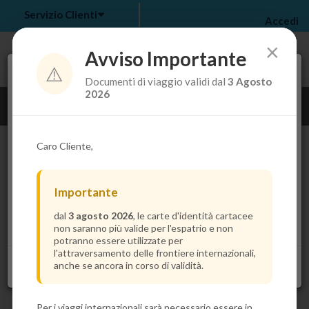
Servizio Clienti
Accedi
×
Avviso Importante
⚠️
Tra pochi secondi troverai il prezzo più basso per la
Documenti di viaggio validi dal
3 Agosto
tua crociera.
my bookings
>
2026
Guarda i dettagli della crociera
log out
>
Caro Cliente,
Importante
dal
3 agosto 2026
, le carte d'identità cartacee
non saranno più valide per l'espatrio e non
potranno essere utilizzate per
l'attraversamento delle frontiere internazionali,
anche se ancora in corso di validità.
Per i viaggi internazionali sarà necessario essere in