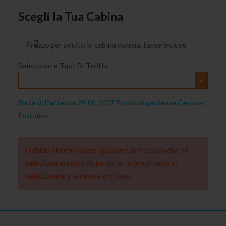
Scegli la Tua Cabina
Prezzo per adulto in cabina doppia, tasse incluse
Selezionare Tipo Di Tariffa
Data di Partenza
28-05-2027
Porto di partenza
Genova |
Portofino
Gentile cliente siamo spiacenti la crociera che ha
selezionato non è disponibile. la preghiamo di
selezionare una nuova crociera.