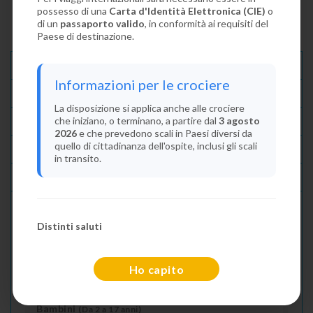
possesso di una
Carta d'Identità Elettronica (CIE)
o
di un
passaporto valido
, in conformità ai requisiti del
Paese di destinazione.
Descrizione E Itinerario
Informazioni per le crociere
Disponibilità
La disposizione si applica anche alle crociere
che iniziano, o terminano, a partire dal
3 agosto
Condizioni
2026
e che prevedono scali in Paesi diversi da
quello di cittadinanza dell'ospite, inclusi gli scali
Recensioni
in transito.
Lascia La Tua Recensione
Distinti saluti
Indica il numero dei passeggeri
Adulti
(Da 18 anni)
Ho capito
2
Bambini
(Da 2 a 17 anni)