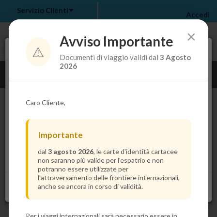
Servizio Clienti
Accedi
×
Avviso Importante
⚠️
Tra pochi secondi troverai il prezzo più basso per la
Documenti di viaggio validi dal
3 Agosto
tua crociera.
my bookings
>
2026
Guarda i dettagli della crociera
log out
>
Caro Cliente,
Importante
dal
3 agosto 2026
, le carte d'identità cartacee
non saranno più valide per l'espatrio e non
potranno essere utilizzate per
l'attraversamento delle frontiere internazionali,
anche se ancora in corso di validità.
Per i viaggi internazionali sarà necessario essere in