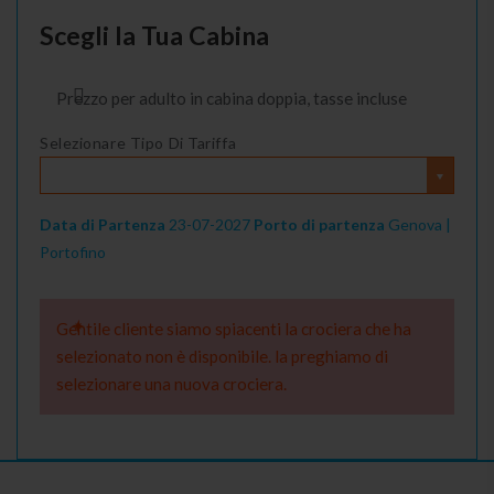
Scegli la Tua Cabina
Prezzo per adulto in cabina doppia, tasse incluse
Selezionare Tipo Di Tariffa
Data di Partenza
23-07-2027
Porto di partenza
Genova |
Portofino
Gentile cliente siamo spiacenti la crociera che ha
selezionato non è disponibile. la preghiamo di
selezionare una nuova crociera.