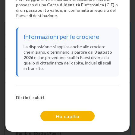
possesso di una
Carta d'Identità Elettronica (CIE)
o
di un
passaporto valido
, in conformità ai requisiti del
Paese di destinazione.
Descrizione E Itinerario
Informazioni per le crociere
Disponibilità
La disposizione si applica anche alle crociere
che iniziano, o terminano, a partire dal
3 agosto
Condizioni
2026
e che prevedono scali in Paesi diversi da
quello di cittadinanza dell'ospite, inclusi gli scali
Recensioni
in transito.
Lascia La Tua Recensione
Distinti saluti
Indica il numero dei passeggeri
Adulti
(Da 18 anni)
Ho capito
2
Bambini
(Da 2 a 17 anni)