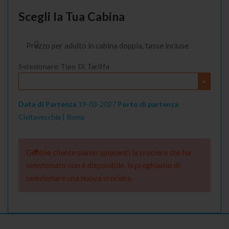
Scegli la Tua Cabina
Prezzo per adulto in cabina doppia, tasse incluse
Selezionare Tipo Di Tariffa
Data di Partenza
19-03-2027
Porto di partenza
Civitavecchia | Roma
Gentile cliente siamo spiacenti la crociera che ha
selezionato non è disponibile. la preghiamo di
selezionare una nuova crociera.