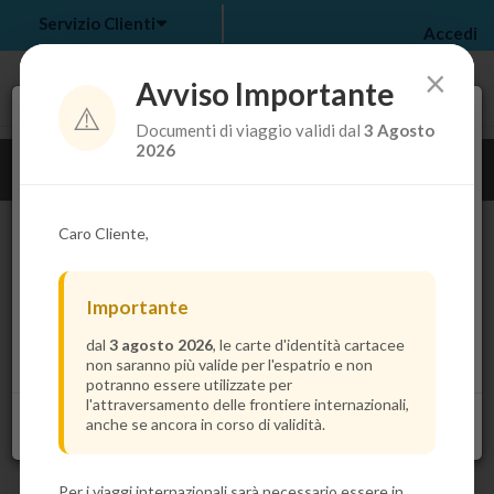
Servizio Clienti
Accedi
×
Avviso Importante
⚠️
Tra pochi secondi troverai il prezzo più basso per la
Documenti di viaggio validi dal
3 Agosto
tua crociera.
my bookings
>
2026
Guarda i dettagli della crociera
log out
>
Caro Cliente,
Importante
dal
3 agosto 2026
, le carte d'identità cartacee
non saranno più valide per l'espatrio e non
potranno essere utilizzate per
l'attraversamento delle frontiere internazionali,
anche se ancora in corso di validità.
Per i viaggi internazionali sarà necessario essere in