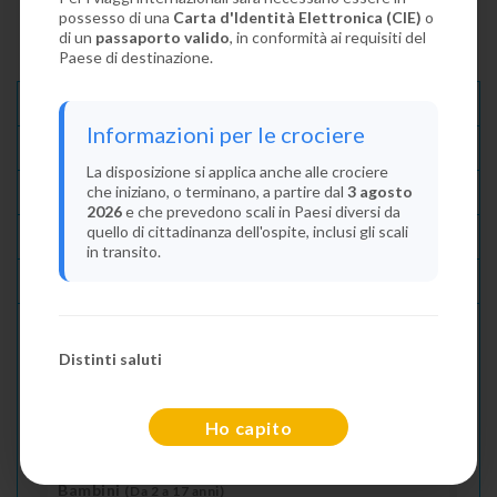
possesso di una
Carta d'Identità Elettronica (CIE)
o
di un
passaporto valido
, in conformità ai requisiti del
Paese di destinazione.
Descrizione E Itinerario
Informazioni per le crociere
Disponibilità
La disposizione si applica anche alle crociere
che iniziano, o terminano, a partire dal
3 agosto
Condizioni
2026
e che prevedono scali in Paesi diversi da
quello di cittadinanza dell'ospite, inclusi gli scali
Recensioni
in transito.
Lascia La Tua Recensione
Distinti saluti
Indica il numero dei passeggeri
Adulti
(Da 18 anni)
Ho capito
2
Bambini
(Da 2 a 17 anni)