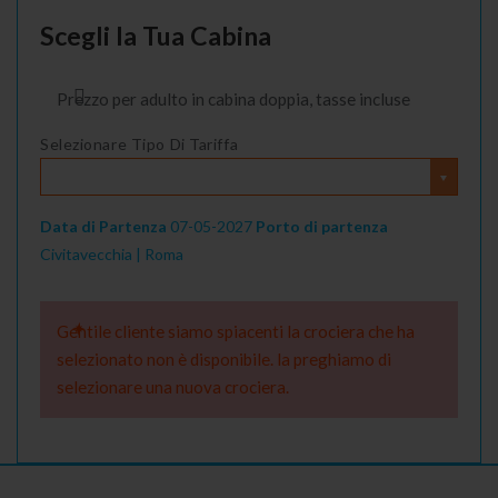
Scegli la Tua Cabina
Prezzo per adulto in cabina doppia, tasse incluse
Selezionare Tipo Di Tariffa
Data di Partenza
07-05-2027
Porto di partenza
Civitavecchia | Roma
Gentile cliente siamo spiacenti la crociera che ha
selezionato non è disponibile. la preghiamo di
selezionare una nuova crociera.