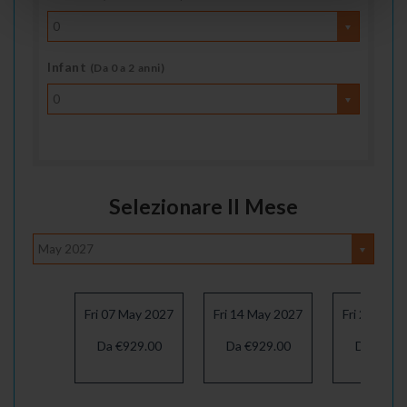
0
Infant
(Da 0 a 2 anni)
0
Selezionare Il Mese
May 2027
Fri 07 May 2027
Fri 14 May 2027
Fri 21 May
Da €929.00
Da €929.00
Da €929.