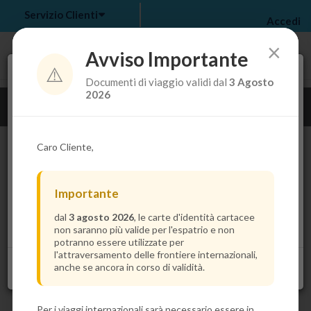
Servizio Clienti
Accedi
×
Avviso Importante
⚠️
Tra pochi secondi troverai il prezzo più basso per la
Documenti di viaggio validi dal
3 Agosto
tua crociera.
my bookings
>
2026
Guarda i dettagli della crociera
log out
>
Caro Cliente,
Importante
dal
3 agosto 2026
, le carte d'identità cartacee
non saranno più valide per l'espatrio e non
potranno essere utilizzate per
l'attraversamento delle frontiere internazionali,
anche se ancora in corso di validità.
Per i viaggi internazionali sarà necessario essere in