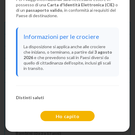
possesso di una
Carta d'Identità Elettronica (CIE)
o
di un
passaporto valido
, in conformità ai requisiti del
Paese di destinazione.
Descrizione E Itinerario
Informazioni per le crociere
Disponibilità
La disposizione si applica anche alle crociere
che iniziano, o terminano, a partire dal
3 agosto
Condizioni
2026
e che prevedono scali in Paesi diversi da
quello di cittadinanza dell'ospite, inclusi gli scali
Recensioni
in transito.
Lascia La Tua Recensione
Distinti saluti
Indica il numero dei passeggeri
Adulti
(Da 18 anni)
Ho capito
2
Bambini
(Da 2 a 17 anni)