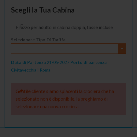
Scegli la Tua Cabina
Prezzo per adulto in cabina doppia, tasse incluse
Selezionare Tipo Di Tariffa
Data di Partenza
21-05-2027
Porto di partenza
Civitavecchia | Roma
Gentile cliente siamo spiacenti la crociera che ha
selezionato non è disponibile. la preghiamo di
selezionare una nuova crociera.