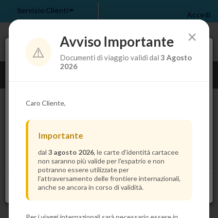
Servizio Clienti
Accedi
×
Avviso Importante
⚠️
Tra pochi secondi troverai il prezzo più basso per la
Documenti di viaggio validi dal
3 Agosto
tua crociera.
my bookings
>
2026
Guarda i dettagli della crociera
log out
>
Caro Cliente,
Importante
dal
3 agosto 2026
, le carte d'identità cartacee
non saranno più valide per l'espatrio e non
potranno essere utilizzate per
l'attraversamento delle frontiere internazionali,
anche se ancora in corso di validità.
Per i viaggi internazionali sarà necessario essere in