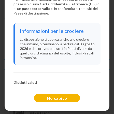
possesso di una
Carta d'Identità Elettronica (CIE)
o
di un
passaporto valido
, in conformità ai requisiti del
Paese di destinazione.
Descrizione E Itinerario
Informazioni per le crociere
Disponibilità
La disposizione si applica anche alle crociere
che iniziano, o terminano, a partire dal
3 agosto
Condizioni
2026
e che prevedono scali in Paesi diversi da
quello di cittadinanza dell'ospite, inclusi gli scali
Recensioni
in transito.
Lascia La Tua Recensione
Distinti saluti
Indica il numero dei passeggeri
Adulti
(Da 18 anni)
Ho capito
2
Bambini
(Da 2 a 17 anni)