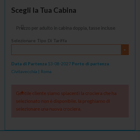
Scegli la Tua Cabina
Prezzo per adulto in cabina doppia, tasse incluse
Selezionare Tipo Di Tariffa
Data di Partenza
13-08-2027
Porto di partenza
Civitavecchia | Roma
Gentile cliente siamo spiacenti la crociera che ha
selezionato non è disponibile. la preghiamo di
selezionare una nuova crociera.