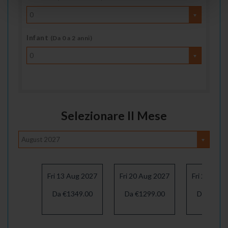
0
Infant
(Da 0 a 2 anni)
0
Selezionare Il Mese
August 2027
Fri 13 Aug 2027
Fri 20 Aug 2027
Fri 27 Aug
Da €1349.00
Da €1299.00
Da €1239