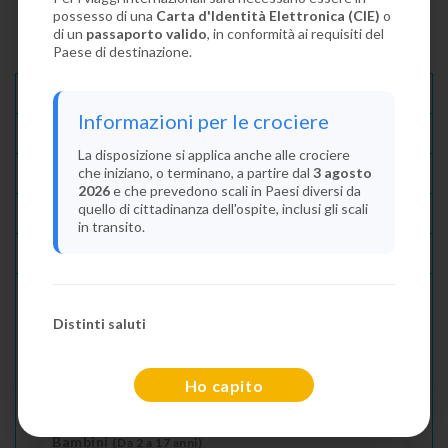
possesso di una
Carta d'Identità Elettronica (CIE)
o
di un
passaporto valido
, in conformità ai requisiti del
Paese di destinazione.
Descrizione E Itinerario
Informazioni per le crociere
Disponibilità
La disposizione si applica anche alle crociere
che iniziano, o terminano, a partire dal
3 agosto
Condizioni
2026
e che prevedono scali in Paesi diversi da
quello di cittadinanza dell'ospite, inclusi gli scali
Recensioni
in transito.
Lascia La Tua Recensione
Distinti saluti
Indica il numero dei passeggeri
Adulti
(Da 18 anni)
Ho capito
2
Bambini
(Da 2 a 17 anni)