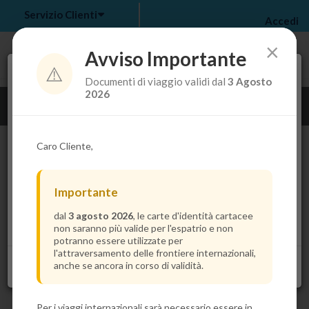
Servizio Clienti
Accedi
×
Avviso Importante
⚠️
Tra pochi secondi troverai il prezzo più basso per la
Documenti di viaggio validi dal
3 Agosto
tua crociera.
my bookings
>
2026
Guarda i dettagli della crociera
log out
>
Caro Cliente,
Importante
dal
3 agosto 2026
, le carte d'identità cartacee
non saranno più valide per l'espatrio e non
potranno essere utilizzate per
l'attraversamento delle frontiere internazionali,
anche se ancora in corso di validità.
Per i viaggi internazionali sarà necessario essere in