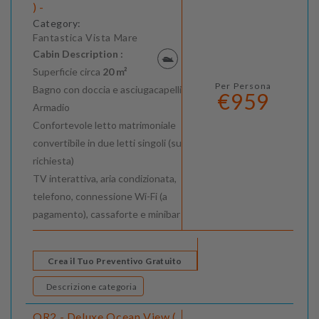
) -
Category:
Fantastica Vista Mare
Cabin Description :
Superficie circa
20 m²
Per Persona
Bagno con doccia e asciugacapelli
€959
Armadio
Confortevole letto matrimoniale
convertibile in due letti singoli (su
richiesta)
TV interattiva, aria condizionata,
telefono, connessione Wi-Fi (a
pagamento), cassaforte e minibar
Crea il Tuo Preventivo Gratuito
Descrizione categoria
OR2 - Deluxe Ocean View (