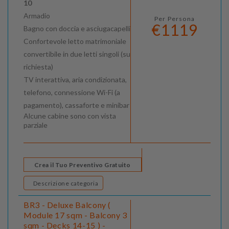
10
Armadio
Per Persona
€1119
Bagno con doccia e asciugacapelli
Confortevole letto matrimoniale
convertibile in due letti singoli (su
richiesta)
TV interattiva, aria condizionata,
telefono, connessione Wi-Fi (a
pagamento), cassaforte e minibar
Alcune cabine sono con vista
parziale
Crea il Tuo Preventivo Gratuito
Descrizione categoria
BR3 - Deluxe Balcony (
Module 17 sqm - Balcony 3
sqm - Decks 14-15 ) -