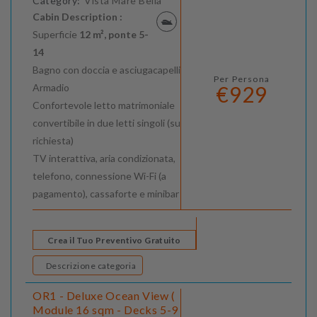
Category:
Vista Mare Bella
Cabin Description :
Superficie
12 m², ponte 5-
14
Bagno con doccia e asciugacapelli
Per Persona
Armadio
€929
Confortevole letto matrimoniale
convertibile in due letti singoli (su
richiesta)
TV interattiva, aria condizionata,
telefono, connessione Wi-Fi (a
pagamento), cassaforte e minibar
Crea il Tuo Preventivo Gratuito
Descrizione categoria
OR1 - Deluxe Ocean View (
Module 16 sqm - Decks 5-9