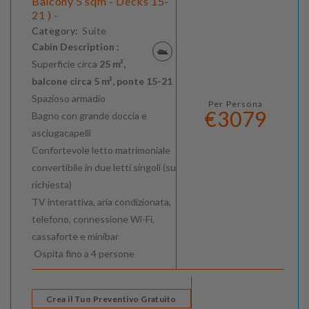
Balcony 5 sqm - Decks 15-
21 ) -
Category:
Suite
Cabin Description :
Superficie circa
25 m²,
balcone circa 5 m², ponte 15-21
Spazioso armadio
Per Persona
€3079
Bagno con grande doccia e
asciugacapelli
Confortevole letto matrimoniale
convertibile in due letti singoli (su
richiesta)
TV interattiva, aria condizionata,
telefono, connessione Wi-Fi,
cassaforte e minibar
Ospita fino a 4 persone
Crea il Tuo Preventivo Gratuito