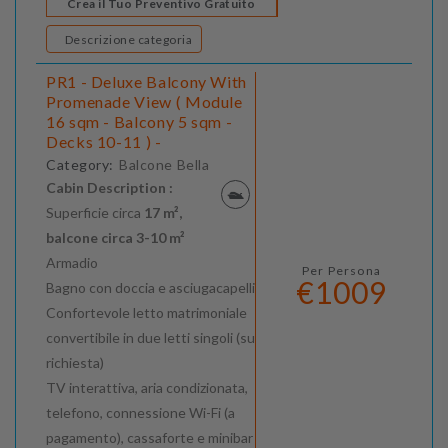
Crea il Tuo Preventivo Gratuito
Descrizione categoria
PR1 - Deluxe Balcony With
Promenade View ( Module
16 sqm - Balcony 5 sqm -
Decks 10-11 ) -
Category:
Balcone Bella
Cabin Description :
Superficie circa
17 m²,
balcone circa 3-10 m²
Armadio
Per Persona
€1009
Bagno con doccia e asciugacapelli
Confortevole letto matrimoniale
convertibile in due letti singoli (su
richiesta)
TV interattiva, aria condizionata,
telefono, connessione Wi-Fi (a
pagamento), cassaforte e minibar