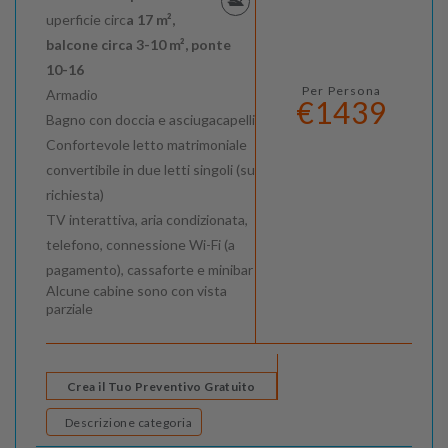
uperficie circ
a 17 m²,
balcone circa 3-10 m², ponte
10-16
Per Persona
Armadio
€1439
Bagno con doccia e asciugacapelli
Confortevole letto matrimoniale
convertibile in due letti singoli (su
richiesta)
TV interattiva, aria condizionata,
telefono, connessione Wi-Fi (a
pagamento), cassaforte e minibar
Alcune cabine sono con vista
parziale
Crea il Tuo Preventivo Gratuito
Descrizione categoria