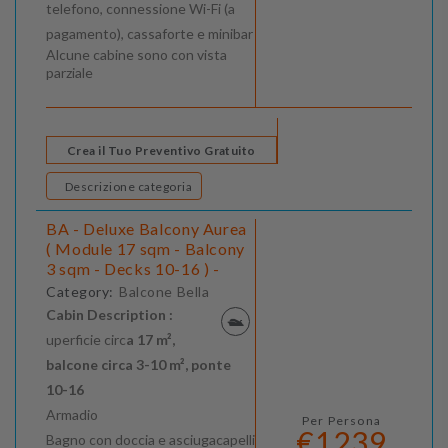
telefono, connessione Wi-Fi (a
pagamento), cassaforte e minibar
Alcune cabine sono con vista
parziale
Crea il Tuo Preventivo Gratuito
Descrizione categoria
BA - Deluxe Balcony Aurea
( Module 17 sqm - Balcony
3 sqm - Decks 10-16 ) -
Category:
Balcone Bella
Cabin Description :
uperficie circ
a 17 m²,
balcone circa 3-10 m², ponte
10-16
Armadio
Per Persona
€1239
Bagno con doccia e asciugacapelli