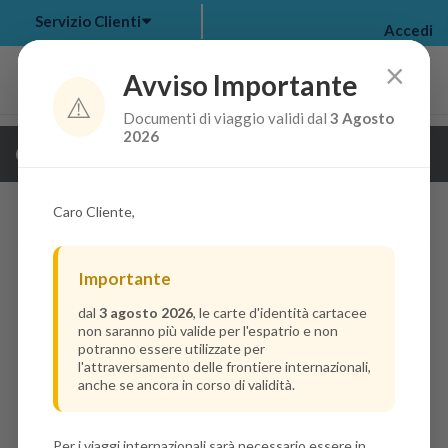
Servizio Clienti
Accedi
×
Avviso Importante
⚠️
Documenti di viaggio validi dal
3 Agosto
my bookings
>
2026
Guarda i dettagli della crociera
log out
>
Caro Cliente,
Importante
dal
3 agosto 2026
, le carte d'identità cartacee
non saranno più valide per l'espatrio e non
potranno essere utilizzate per
l'attraversamento delle frontiere internazionali,
anche se ancora in corso di validità.
Per i viaggi internazionali sarà necessario essere in