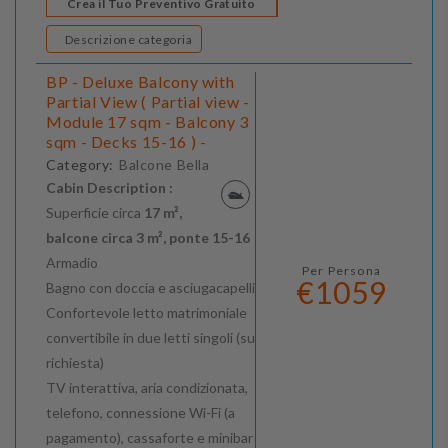
Crea il Tuo Preventivo Gratuito
Descrizione categoria
BP - Deluxe Balcony with
Partial View ( Partial view -
Module 17 sqm - Balcony 3
sqm - Decks 15-16 ) -
Category:
Balcone Bella
Cabin Description :
Superficie circa
17 m²,
balcone circa 3 m², ponte 15-16
Armadio
Per Persona
€1059
Bagno con doccia e asciugacapelli
Confortevole letto matrimoniale
convertibile in due letti singoli (su
richiesta)
TV interattiva, aria condizionata,
telefono, connessione Wi-Fi (a
pagamento), cassaforte e minibar