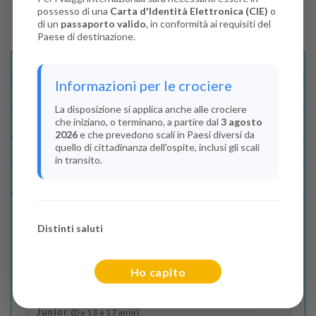
possesso di una
Carta d'Identità Elettronica (CIE)
o
di un
passaporto valido
, in conformità ai requisiti del
Paese di destinazione.
Descrizione E Itinerario
Informazioni per le crociere
Disponibilità
La disposizione si applica anche alle crociere
che iniziano, o terminano, a partire dal
3 agosto
Condizioni
2026
e che prevedono scali in Paesi diversi da
quello di cittadinanza dell'ospite, inclusi gli scali
Recensioni
in transito.
Lascia La Tua Recensione
Distinti saluti
Indica il numero dei passeggeri
Adulti
(Da 18 anni)
Ho capito
2
Junior
(Da 13 a 17 anni)