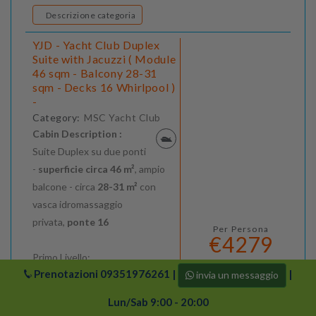
Descrizione categoria
YJD - Yacht Club Duplex
Suite with Jacuzzi ( Module
46 sqm - Balcony 28-31
sqm - Decks 16 Whirlpool )
-
Category:
MSC Yacht Club
Cabin Description :
Suite Duplex su due ponti
-
superficie circa 46 m²
, ampio
balcone - circa
28-31 m²
con
vasca idromassaggio
privata,
ponte 16
Per Persona
€4279
Primo Livello:
Prenotazioni
09351976261
|
|
invia un messaggio
Area pranzo/area soggiorno
aperta con divano letto
Lun/Sab 9:00 - 20:00
matrimoniale