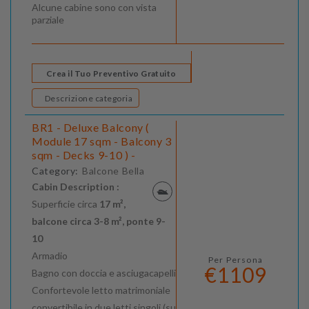
Alcune cabine sono con vista
parziale
Crea il Tuo Preventivo Gratuito
Descrizione categoria
BR1 - Deluxe Balcony (
Module 17 sqm - Balcony 3
sqm - Decks 9-10 ) -
Category:
Balcone Bella
Cabin Description :
Superficie circa
17 m²,
balcone circa 3-8 m², ponte 9-
10
Armadio
Per Persona
€1109
Bagno con doccia e asciugacapelli
Confortevole letto matrimoniale
convertibile in due letti singoli (su