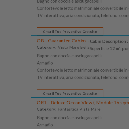
Bagno con doccia e asciugacapelli
Confortevole letto matrimoniale convertibile in du
TV interattiva, aria condizionata, telefono, con
Crea il Tuo Preventivo Gratuito
OB - Guarantee Cabins -
Cabin Description :
Category:
Vista Mare Bella
Superficie
12 m², po
Bagno con doccia e asciugacapelli
Armadio
Confortevole letto matrimoniale convertibile in du
TV interattiva, aria condizionata, telefono, con
Crea il Tuo Preventivo Gratuito
OR1 - Deluxe Ocean View ( Module 16 sqm 
Category:
Fantastica Vista Mare
Bagno con doccia e asciugacapelli
Armadio