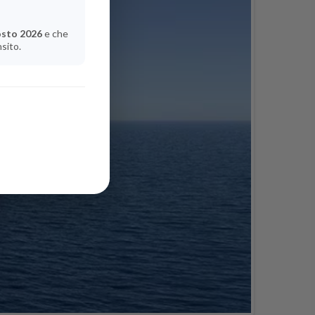
osto 2026
e che
nsito.