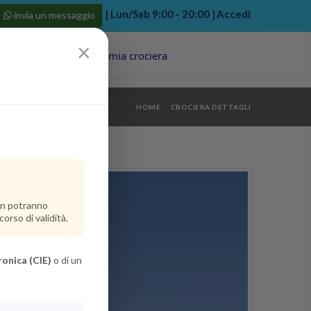
| Lun/Sab 9:00 - 20:00 |
Accedi
invia un messaggio
×
Porti
Last Minute
La mia crociera
my bookings
>
HOME
CROCIERA DETTAGLI
log out
>
non potranno
orso di validità.
ronica (CIE)
o di un