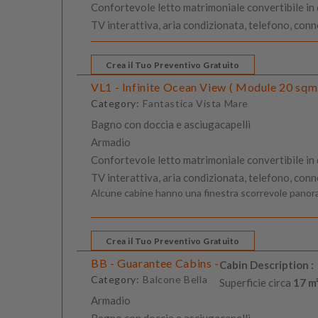
Confortevole letto matrimoniale convertibile in du
TV interattiva, aria condizionata, telefono, con
Crea il Tuo Preventivo Gratuito
VL1 - Infinite Ocean View ( Module 20 sqm 
Category:
Fantastica Vista Mare
Bagno con doccia e asciugacapelli
Armadio
Confortevole letto matrimoniale convertibile in du
TV interattiva, aria condizionata, telefono, con
Alcune cabine hanno una finestra scorrevole panora
Crea il Tuo Preventivo Gratuito
BB - Guarantee Cabins -
Cabin Description :
Category:
Balcone Bella
Superficie circa
17 m²
Armadio
Bagno con doccia e asciugacapelli