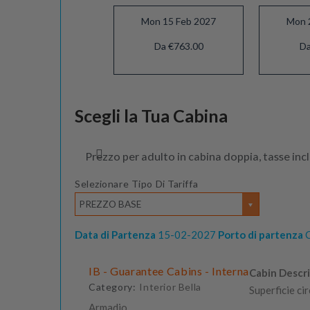
Mon 15 Feb 2027
Mon 
Da €763.00
Da
Mon 15 Mar 2027
Scegli la Tua Cabina
Da €713.50
Prezzo per adulto in cabina doppia, tasse inc
Selezionare Tipo Di Tariffa
PREZZO BASE
Data di Partenza
15-02-2027
Porto di partenza
C
IB - Guarantee Cabins - Interna
Cabin Descri
Category:
Interior Bella
Superficie ci
Armadio