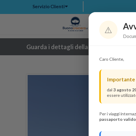
Servizio Clienti
Avv
Hom
⚠️
Docume
Guarda i dettagli della crociera
Caro Cliente,
Importante
dal
3 agosto 2
essere utilizzat
Per i viaggi intern
passaporto valido