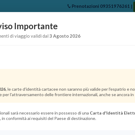
Prenotazioni
09351976261
|
iso Importante
e
Chi Siamo
Offerte Crociere
Crociere Destinazioni
Crociere 
nti di viaggio validi dal
3 Agosto 2026
026
, le carte d'identità cartacee non saranno più valide per l'espatrio e 
e per l'attraversamento delle frontiere internazionali, anche se ancora in c
azionali sarà necessario essere in possesso di una
Carta d'Identità Elett
, in conformità ai requisiti del Paese di destinazione.