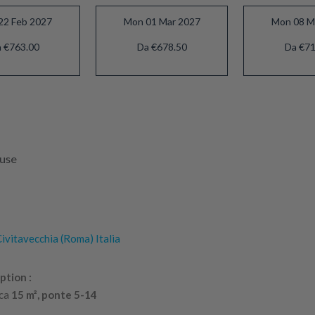
22 Feb 2027
Mon 01 Mar 2027
Mon 08 M
 €763.00
Da €678.50
Da €71
luse
ivitavecchia (Roma) Italia
ption :
rca
15 m², ponte 5-14