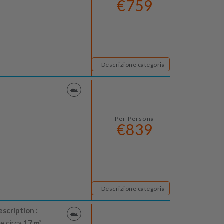
€759
Descrizione categoria
Per Persona
€839
Descrizione categoria
scription :
ie circa
17 m²,