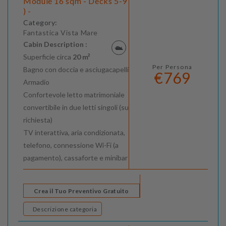
Module 16 sqm - Decks 5-9
) -
Category:
Fantastica Vista Mare
Cabin Description :
Superficie circa
20 m²
Per Persona
Bagno con doccia e asciugacapelli
€769
Armadio
Confortevole letto matrimoniale
convertibile in due letti singoli (su
richiesta)
TV interattiva, aria condizionata,
telefono, connessione Wi-Fi (a
pagamento), cassaforte e minibar
Crea il Tuo Preventivo Gratuito
Descrizione categoria