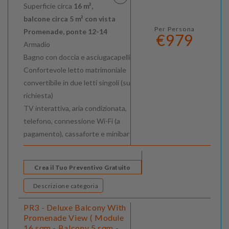
Superficie circa
16 m²,
balcone circa 5 m² con vista
Per Persona
Promenade, ponte 12-14
€979
Armadio
Bagno con doccia e asciugacapelli
Confortevole letto matrimoniale
convertibile in due letti singoli (su
richiesta)
TV interattiva, aria condizionata,
telefono, connessione Wi-Fi (a
pagamento), cassaforte e minibar
Crea il Tuo Preventivo Gratuito
Descrizione categoria
PR3 - Deluxe Balcony With
Promenade View ( Module
16 sqm - Balcony 5 sqm -