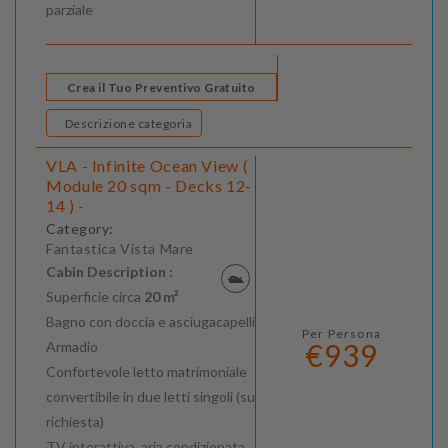
parziale
Crea il Tuo Preventivo Gratuito
Descrizione categoria
VLA - Infinite Ocean View (
Module 20 sqm - Decks 12-
14 ) -
Category:
Fantastica Vista Mare
Cabin Description :
Superficie circa
20 m²
Bagno con doccia e asciugacapelli
Per Persona
€939
Armadio
Confortevole letto matrimoniale
convertibile in due letti singoli (su
richiesta)
TV interattiva, aria condizionata,