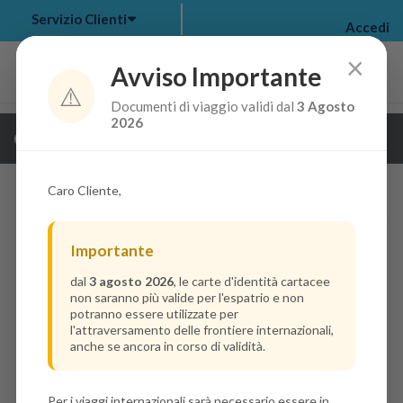
Servizio Clienti
Accedi
×
Avviso Importante
⚠️
Documenti di viaggio validi dal
3 Agosto
my bookings
>
2026
Guarda i dettagli della crociera
log out
>
Caro Cliente,
Importante
dal
3 agosto 2026
, le carte d'identità cartacee
non saranno più valide per l'espatrio e non
potranno essere utilizzate per
l'attraversamento delle frontiere internazionali,
anche se ancora in corso di validità.
Per i viaggi internazionali sarà necessario essere in