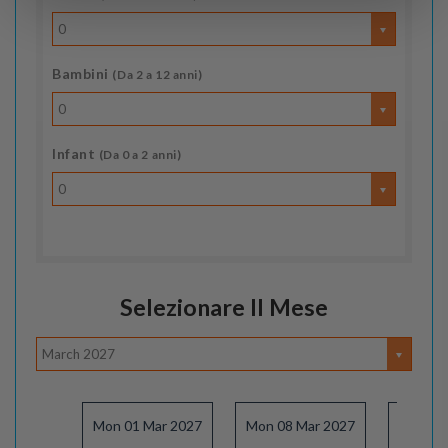
0
Bambini
(Da 2 a 12 anni)
0
Infant
(Da 0 a 2 anni)
0
Selezionare Il Mese
March 2027
Mon 01 Mar 2027
Mon 08 Mar 2027
Mon 15