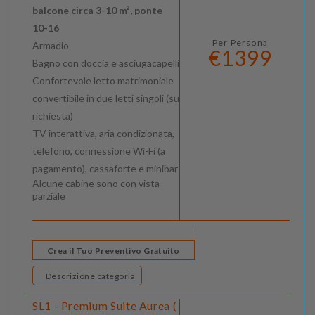
balcone circa 3-10 m², ponte
10-16
Per Persona
Armadio
€1399
Bagno con doccia e asciugacapelli
Confortevole letto matrimoniale
convertibile in due letti singoli (su
richiesta)
TV interattiva, aria condizionata,
telefono, connessione Wi-Fi (a
pagamento), cassaforte e minibar
Alcune cabine sono con vista
parziale
Crea il Tuo Preventivo Gratuito
Descrizione categoria
SL1 - Premium Suite Aurea (