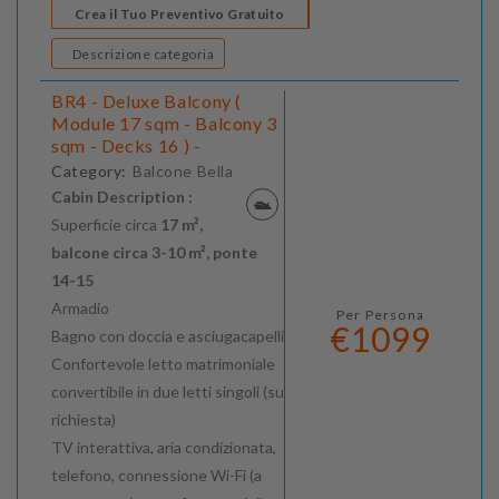
Crea il Tuo Preventivo Gratuito
Descrizione categoria
BR4 - Deluxe Balcony (
Module 17 sqm - Balcony 3
sqm - Decks 16 ) -
Category:
Balcone Bella
Cabin Description :
Superficie circa
17 m²,
balcone circa 3-10 m², ponte
14-15
Armadio
Per Persona
€1099
Bagno con doccia e asciugacapelli
Confortevole letto matrimoniale
convertibile in due letti singoli (su
richiesta)
TV interattiva, aria condizionata,
telefono, connessione Wi-Fi (a