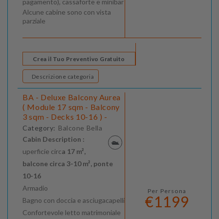
pagamento), cassaforte e minibar
Alcune cabine sono con vista
parziale
Crea il Tuo Preventivo Gratuito
Descrizione categoria
BA - Deluxe Balcony Aurea
( Module 17 sqm - Balcony
3 sqm - Decks 10-16 ) -
Category:
Balcone Bella
Cabin Description :
uperficie circ
a 17 m²,
balcone circa 3-10 m², ponte
10-16
Armadio
Per Persona
€1199
Bagno con doccia e asciugacapelli
Confortevole letto matrimoniale