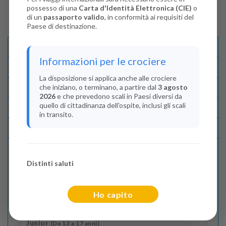
possesso di una
Carta d'Identità Elettronica (CIE)
o
di un
passaporto valido
, in conformità ai requisiti del
Paese di destinazione.
Descrizione E Itinerario
Informazioni per le crociere
Disponibilità
La disposizione si applica anche alle crociere
che iniziano, o terminano, a partire dal
3 agosto
Condizioni
2026
e che prevedono scali in Paesi diversi da
quello di cittadinanza dell'ospite, inclusi gli scali
Recensioni
in transito.
Lascia La Tua Recensione
Distinti saluti
Indica il numero dei passeggeri
Adulti
(Da 18 anni)
Ho capito
2
Junior
(Da 13 a 17 anni)