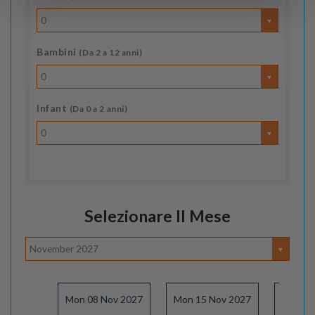
0
Bambini
(Da 2 a 12 anni)
0
Infant
(Da 0 a 2 anni)
0
Selezionare Il Mese
November 2027
Mon 08 Nov 2027
Mon 15 Nov 2027
Mon 22