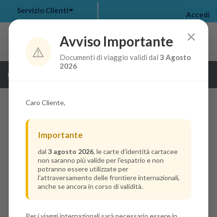
Servizio Clienti
Accedi
×
Avviso Importante
⚠️
Documenti di viaggio validi dal
3 Agosto
my bookings
>
2026
Guarda i dettagli della crociera
log out
>
Caro Cliente,
Importante
dal
3 agosto 2026
, le carte d'identità cartacee
non saranno più valide per l'espatrio e non
potranno essere utilizzate per
l'attraversamento delle frontiere internazionali,
anche se ancora in corso di validità.
Per i viaggi internazionali sarà necessario essere in