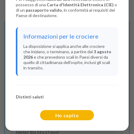
possesso di una
Carta d'Identità Elettronica (CIE)
o
di un
passaporto valido
, in conformità ai requisiti del
Paese di destinazione.
Descrizione E Itinerario
Informazioni per le crociere
Disponibilità
La disposizione si applica anche alle crociere
che iniziano, o terminano, a partire dal
3 agosto
Condizioni
2026
e che prevedono scali in Paesi diversi da
quello di cittadinanza dell'ospite, inclusi gli scali
Recensioni
in transito.
Lascia La Tua Recensione
Distinti saluti
Indica il numero dei passeggeri
Adulti
(Da 18 anni)
Ho capito
2
Junior
(Da 13 a 17 anni)