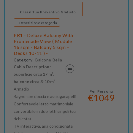
Crea il Tuo Preventivo Gratuito
Descrizione categoria
PR1 - Deluxe Balcony With
Promenade View ( Module
16 sqm - Balcony 5 sqm -
Decks 10-11 ) -
Category:
Balcone Bella
Cabin Description :
Superficie circa
17 m²,
balcone circa 3-10 m²
Armadio
Per Persona
€1049
Bagno con doccia e asciugacapelli
Confortevole letto matrimoniale
convertibile in due letti singoli (su
richiesta)
TV interattiva, aria condizionata,