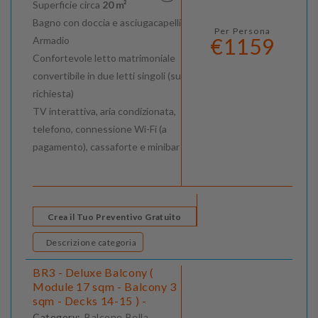
Superficie circa
20 m²
Bagno con doccia e asciugacapelli
Per Persona
€1159
Armadio
Confortevole letto matrimoniale
convertibile in due letti singoli (su
richiesta)
TV interattiva, aria condizionata,
telefono, connessione Wi-Fi (a
pagamento), cassaforte e minibar
Crea il Tuo Preventivo Gratuito
Descrizione categoria
BR3 - Deluxe Balcony (
Module 17 sqm - Balcony 3
sqm - Decks 14-15 ) -
Category:
Balcone Bella