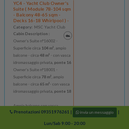
YC4 - Yacht Club Owner's
Suite ( Module 78-104 sqm
- Balcony 48-65 sqm -
Decks 16-18 Whirlpool ) -
Category:
MSC Yacht Club
Cabin Description :
Owner’s Suite n°16002 -
Superficie circa
104 m²
, ampio
balcone - circa
48 m²
- con vasca
idromassaggio privata,
ponte 16
Owner’s Suite n°18001 -
Superficie circa
78 m²
, ampio
balcone - circa
65 m²
- con vasca
idromassaggio privata,
ponte 18
Ampio balcone con vasca
Prenotazioni
09351976261
|
|
Per Persona
invia un messaggio
idromassaggio privata e area
€6349
living esterna
Lun/Sab 9:00 - 20:00
Finestre panoramiche a tutta