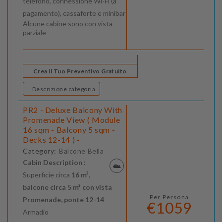
telefono, connessione Wi-Fi (a
pagamento), cassaforte e minibar
Alcune cabine sono con vista
parziale
Crea il Tuo Preventivo Gratuito
Descrizione categoria
PR2 - Deluxe Balcony With
Promenade View ( Module
16 sqm - Balcony 5 sqm -
Decks 12-14 ) -
Category:
Balcone Bella
Cabin Description :
Superficie circa
16 m²,
balcone circa 5 m² con vista
Per Persona
Promenade, ponte 12-14
€1059
Armadio