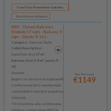
Crea il Tuo Preventivo Gratuito
Descrizione categoria
BR1 - Deluxe Balcony (
Module 17 sqm - Balcony 3
sqm - Decks 9-10 ) -
Category:
Balcone Bella
Cabin Description :
Superficie circa
17 m²,
balcone circa 3-8 m², ponte 9-
10
Armadio
Per Persona
€1149
Bagno con doccia e asciugacapelli
Confortevole letto matrimoniale
convertibile in due letti singoli (su
richiesta)
TV interattiva, aria condizionata,
telefono, connessione Wi-Fi (a