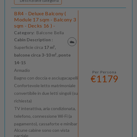
Descrizione categoria
BR4 - Deluxe Balcony (
Module 17 sqm - Balcony 3
sqm - Decks 16 ) -
Category:
Balcone Bella
Cabin Description :
Superficie circa
17 m²,
balcone circa 3-10 m², ponte
14-15
Armadio
Per Persona
€1179
Bagno con doccia e asciugacapelli
Confortevole letto matrimoniale
convertibile in due letti singoli (su
richiesta)
TV interattiva, aria condizionata,
telefono, connessione Wi-Fi (a
pagamento), cassaforte e minibar
Alcune cabine sono con vista
parziale