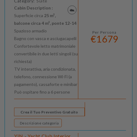
Category:
Suite
Cabin Description :
Superficie circa
25 m²,
balcone circa 4 m², ponte 12-14
Spazioso armadio
Per Persona
€1679
Bagno con vasca e asciugacapelli
Confortevole letto matrimoniale
convertibile in due letti singoli (su
richiesta)
TV interattiva, aria condizionata,
telefono, connessione Wi-Fi (a
pagamento), cassaforte e minibar
Può ospitare fino a 6 persone
Crea il Tuo Preventivo Gratuito
Descrizione categoria
YIN - Yacht Club Interior