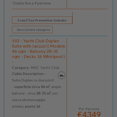
Ospita fino a 4 persone
Crea il Tuo Preventivo Gratuito
Descrizione categoria
YJD - Yacht Club Duplex
Suite with Jacuzzi ( Module
46 sqm - Balcony 28-31
sqm - Decks 16 Whirlpool )
-
Category:
MSC Yacht Club
Cabin Description :
Suite Duplex su due ponti
-
superficie circa 46 m²
, ampio
balcone - circa
28-31 m²
con
vasca idromassaggio
privata,
ponte 16
Per Persona
€4349