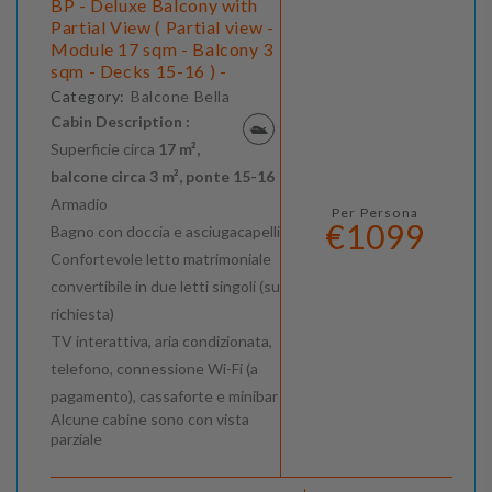
BP - Deluxe Balcony with
Partial View ( Partial view -
Module 17 sqm - Balcony 3
sqm - Decks 15-16 ) -
Category:
Balcone Bella
Cabin Description :
Superficie circa
17 m²,
balcone circa 3 m², ponte 15-16
Armadio
Per Persona
€1099
Bagno con doccia e asciugacapelli
Confortevole letto matrimoniale
convertibile in due letti singoli (su
richiesta)
TV interattiva, aria condizionata,
telefono, connessione Wi-Fi (a
pagamento), cassaforte e minibar
Alcune cabine sono con vista
parziale