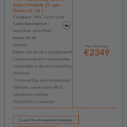
Suite ( Module 15 sqm -
Decks 15-16 ) -
Category:
MSC Yacht Club
Cabin Description :
Superficie circa
15 m²,
ponte
15-16
Armadio
Per Persona
€2349
Bagno con doccia e asciugacapelli
Confortevole letto matrimoniale
convertibile in due letti singoli (su
richiesta)
TV interattiva, aria condizionata,
telefono, connessione Wi-Fi,
cassaforte e minibar
Ospita fino a 2 persone
Crea il Tuo Preventivo Gratuito