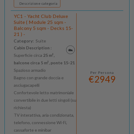
Descrizione categoria
YC1 - Yacht Club Deluxe
Suite ( Module 25 sqm -
Balcony 5 sqm - Decks 15-
21 ) -
Category:
Suite
Cabin Description :
Superficie circa
25 m²,
balcone circa 5 m², ponte 15-21
Spazioso armadio
Per Persona
€2949
Bagno con grande doccia e
asciugacapelli
Confortevole letto matrimoniale
convertibile in due letti singoli (su
richiesta)
TV interattiva, aria condizionata,
telefono, connessione Wi-Fi,
cassaforte e minibar