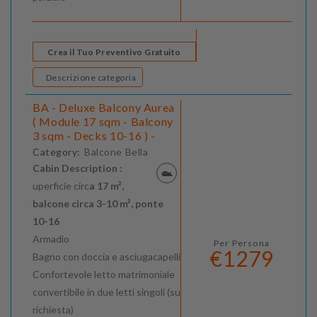
Crea il Tuo Preventivo Gratuito
Descrizione categoria
BA - Deluxe Balcony Aurea
( Module 17 sqm - Balcony
3 sqm - Decks 10-16 ) -
Category:
Balcone Bella
Cabin Description :
uperficie circ
a 17 m²,
balcone circa 3-10 m², ponte
10-16
Armadio
Per Persona
€1279
Bagno con doccia e asciugacapelli
Confortevole letto matrimoniale
convertibile in due letti singoli (su
richiesta)