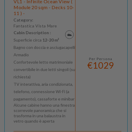
VL1 - Infinite Ocean View (
Module 20 sqm - Decks 10-
11 ) -
Category:
Fantastica Vista Mare
Cabin Description :
Superficie circa
12-20 m²
Bagno con doccia e asciugacapelli
Armadio
Per Persona
Confortevole letto matrimoniale
€1029
convertibile in due letti singoli (su
richiesta)
TV interattiva, aria condizionata,
telefono, connessione Wi-Fi (a
pagamento), cassaforte e minibar
Alcune cabine hanno una finestra
scorrevole panoramica che si
trasforma in una balaustra in
vetro quando è aperta