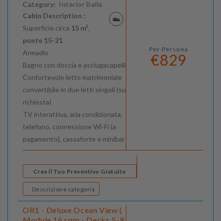
Category:
Interior Bella
Cabin Description :
Superficie circa
15 m²,
ponte 15-21
Per Persona
Armadio
€829
Bagno con doccia e asciugacapelli
Confortevole letto matrimoniale
convertibile in due letti singoli (su
richiesta)
TV interattiva, aria condizionata,
telefono, connessione Wi-Fi (a
pagamento), cassaforte e minibar
Crea il Tuo Preventivo Gratuito
Descrizione categoria
OR1 - Deluxe Ocean View (
Module 16 sqm - Decks 5-9