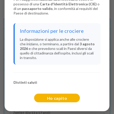
possesso di una
Carta d'Identità Elettronica (CIE)
o
di un
passaporto valido
, in conformità ai requisiti del
Paese di destinazione.
Descrizione E Itinerario
Informazioni per le crociere
Disponibilità
La disposizione si applica anche alle crociere
che iniziano, o terminano, a partire dal
3 agosto
Condizioni
2026
e che prevedono scali in Paesi diversi da
quello di cittadinanza dell'ospite, inclusi gli scali
Recensioni
in transito.
Lascia La Tua Recensione
Distinti saluti
Indica il numero dei passeggeri
Adulti
(Da 18 anni)
Ho capito
2
Junior
(Da 13 a 17 anni)