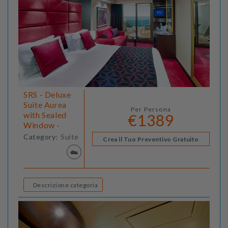
SRS - Deluxe
Suite Aurea
Per Persona
with Sealed
€1389
Window -
Category:
Suite
Crea il Tuo Preventivo Gratuito
Descrizione categoria