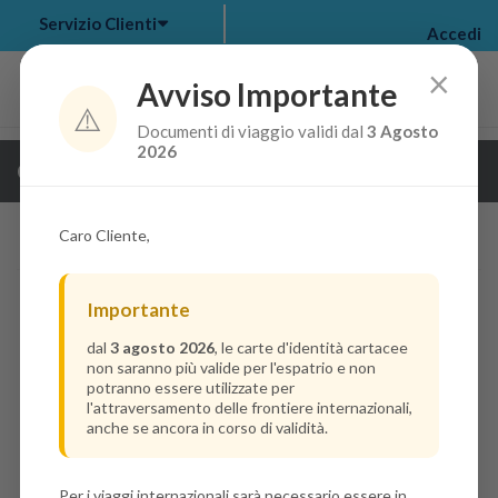
Servizio Clienti
Accedi
×
Avviso Importante
⚠️
Documenti di viaggio validi dal
3 Agosto
my bookings
>
2026
Guarda i dettagli della crociera
log out
>
Caro Cliente,
Importante
dal
3 agosto 2026
, le carte d'identità cartacee
non saranno più valide per l'espatrio e non
potranno essere utilizzate per
l'attraversamento delle frontiere internazionali,
anche se ancora in corso di validità.
Per i viaggi internazionali sarà necessario essere in