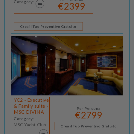
Category:
€2399
Crea il Tuo Preventivo Gratuito
YC2 - Executive
& Family suite -
Per Persona
MSC DIVINA
€2799
Category:
MSC Yacht Club
Crea il Tuo Preventivo Gratuito