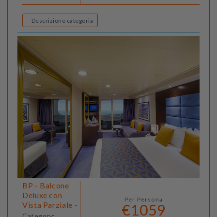
Descrizione categoria
BP - Balcone
Deluxe con
Per Persona
Vista Parziale -
€1059
Category: