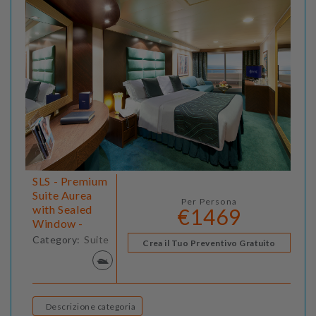
SLS - Premium
Suite Aurea
Per Persona
with Sealed
€1469
Window -
Category:
Suite
Crea il Tuo Preventivo Gratuito
Descrizione categoria