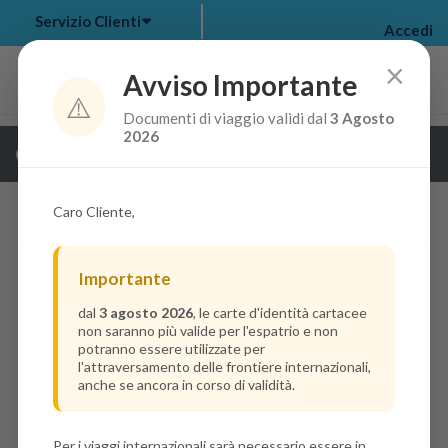
Servizio Clienti
Accedi
×
Avviso Importante
⚠️
Documenti di viaggio validi dal
3 Agosto
my bookings
>
2026
Guarda i dettagli della crociera
log out
>
Caro Cliente,
Importante
dal
3 agosto 2026
, le carte d'identità cartacee
non saranno più valide per l'espatrio e non
potranno essere utilizzate per
l'attraversamento delle frontiere internazionali,
anche se ancora in corso di validità.
Per i viaggi internazionali sarà necessario essere in