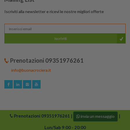
Iscriviti alla newsletter e ricevi le nostre migliori offerte
Iscriviti
Prenotazioni 09351976261
info@buonacrociera.it
Prenotazioni
09351976261
|
|
invia un messaggio
© 2024 buonacrociera | Tutti i diritti riservati. Logo di
Buonacrociera e i suoi partner sono protetti da copyright.
Lun/Sab 9:00 - 20:00