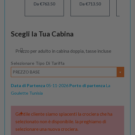
Da €763.50
Da €713.50
Da €
Scegli la Tua Cabina
Prezzo per adulto in cabina doppia, tasse incluse
Selezionare Tipo Di Tariffa
PREZZO BASE
Data di Partenza
05-11-2026
Porto di partenza
La
Goulette Tunisia
Gentile cliente siamo spiacenti la crociera che ha
selezionato non è disponibile. la preghiamo di
selezionare una nuova crociera.