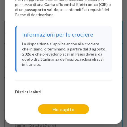
possesso di una
Carta d'Identità Elettronica (CIE)
o
di un
passaporto valido
, in conformità ai requisiti del
Paese di destinazione.
Descrizione E Itinerario
Informazioni per le crociere
Disponibilità
La disposizione si applica anche alle crociere
che iniziano, o terminano, a partire dal
3 agosto
Condizioni
2026
e che prevedono scali in Paesi diversi da
quello di cittadinanza dell'ospite, inclusi gli scali
Recensioni
in transito.
Lascia La Tua Recensione
Distinti saluti
Indica il numero dei passeggeri
Adulti
(Da 18 anni)
Ho capito
2
Junior
(Da 13 a 17 anni)