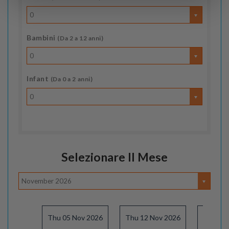
0
Bambini
(Da 2 a 12 anni)
0
Infant
(Da 0 a 2 anni)
0
Selezionare Il Mese
November 2026
Thu 05 Nov 2026
Thu 12 Nov 2026
Thu 19 