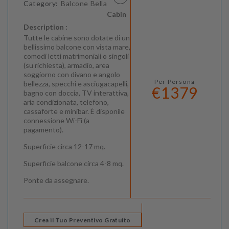
Category:
Balcone Bella
Cabin
Description :
Tutte le cabine sono dotate di un
bellissimo balcone con vista mare,
comodi letti matrimoniali o singoli
(su richiesta), armadio, area
soggiorno con divano e angolo
Per Persona
bellezza, specchi e asciugacapelli,
€1379
bagno con doccia, TV interattiva,
aria condizionata, telefono,
cassaforte e minibar. È disponile
connessione Wi-Fi (a
pagamento).
Superficie circa 12-17 mq.
Superficie balcone circa 4-8 mq.
Ponte da assegnare.
Crea il Tuo Preventivo Gratuito