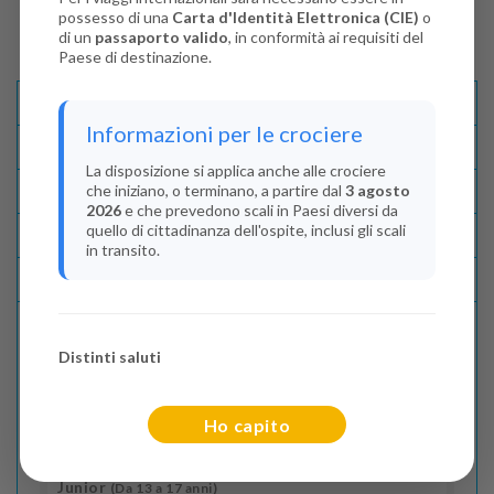
possesso di una
Carta d'Identità Elettronica (CIE)
o
di un
passaporto valido
, in conformità ai requisiti del
Paese di destinazione.
Descrizione E Itinerario
Informazioni per le crociere
Disponibilità
La disposizione si applica anche alle crociere
che iniziano, o terminano, a partire dal
3 agosto
Condizioni
2026
e che prevedono scali in Paesi diversi da
quello di cittadinanza dell'ospite, inclusi gli scali
Recensioni
in transito.
Lascia La Tua Recensione
Distinti saluti
Indica il numero dei passeggeri
Adulti
(Da 18 anni)
Ho capito
2
Junior
(Da 13 a 17 anni)