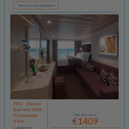
Descrizione categoria
PR3 - Deluxe
Balcony With
Promenade
Per Persona
€1409
View -
Category: