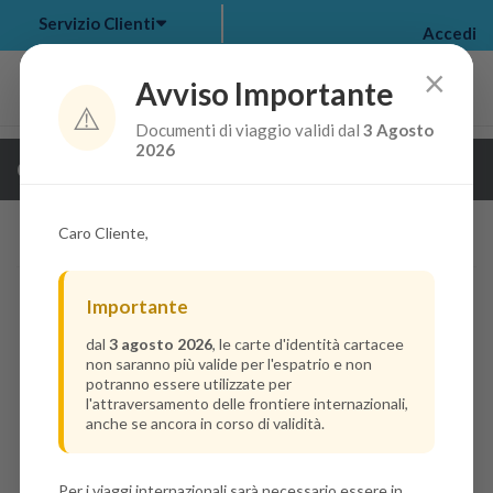
Servizio Clienti
Accedi
×
Avviso Importante
⚠️
Documenti di viaggio validi dal
3 Agosto
my bookings
>
2026
Guarda i dettagli della crociera
log out
>
Caro Cliente,
Importante
dal
3 agosto 2026
, le carte d'identità cartacee
non saranno più valide per l'espatrio e non
potranno essere utilizzate per
l'attraversamento delle frontiere internazionali,
anche se ancora in corso di validità.
Per i viaggi internazionali sarà necessario essere in