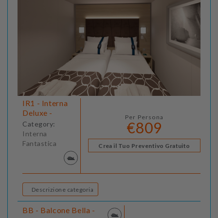
IR1 - Interna
Deluxe -
Per Persona
€809
Category:
Interna
Fantastica
Crea il Tuo Preventivo Gratuito
Descrizione categoria
BB - Balcone Bella -