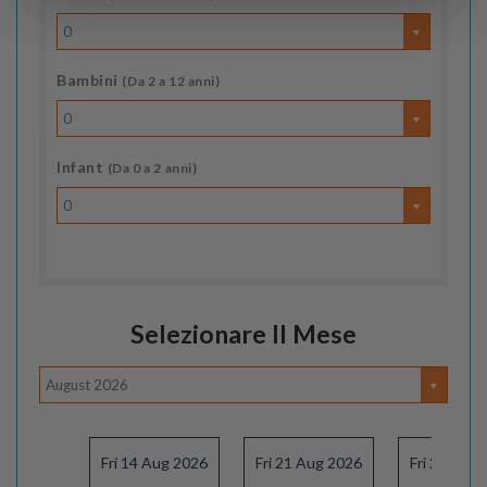
0
Bambini
(Da 2 a 12 anni)
0
Infant
(Da 0 a 2 anni)
0
Selezionare Il Mese
August 2026
Fri 14 Aug 2026
Fri 21 Aug 2026
Fri 28 Aug