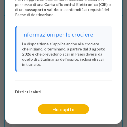
possesso di una
Carta d'Identità Elettronica (CIE)
o
di un
passaporto valido
, in conformità ai requisiti del
Lascia La Tua Recensione
Paese di destinazione.
Indica il numero dei passeggeri
Informazioni per le crociere
Adulti
(Da 18 anni)
La disposizione si applica anche alle crociere
che iniziano, o terminano, a partire dal
3 agosto
2
2026
e che prevedono scali in Paesi diversi da
quello di cittadinanza dell'ospite, inclusi gli scali
Junior
(Da 13 a 17 anni)
in transito.
0
Bambini
(Da 2 a 12 anni)
Distinti saluti
0
Infant
Ho capito
(Da 0 a 2 anni)
0