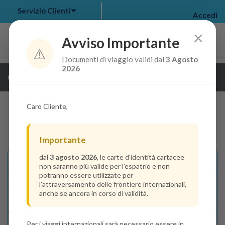
Servizio Clienti
Accedi
×
Avviso Importante
⚠️
Documenti di viaggio validi dal
3 Agosto
my bookings
>
2026
Guarda i dettagli della crociera
log out
>
Caro Cliente,
Importante
dal
3 agosto 2026
, le carte d'identità cartacee
Descrizione E Itinerario
non saranno più valide per l'espatrio e non
potranno essere utilizzate per
Disponibilità
l'attraversamento delle frontiere internazionali,
anche se ancora in corso di validità.
Condizioni
Recensioni
Per i viaggi internazionali sarà necessario essere in