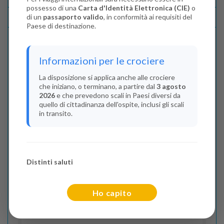
possesso di una
Carta d'Identità Elettronica (CIE)
o
di un
passaporto valido
, in conformità ai requisiti del
Lascia La Tua Recensione
Paese di destinazione.
Indica il numero dei passeggeri
Informazioni per le crociere
Adulti
(Da 18 anni)
La disposizione si applica anche alle crociere
che iniziano, o terminano, a partire dal
3 agosto
2
2026
e che prevedono scali in Paesi diversi da
quello di cittadinanza dell'ospite, inclusi gli scali
Junior
(Da 13 a 17 anni)
in transito.
0
Bambini
(Da 2 a 12 anni)
Distinti saluti
0
Infant
Ho capito
(Da 0 a 2 anni)
0