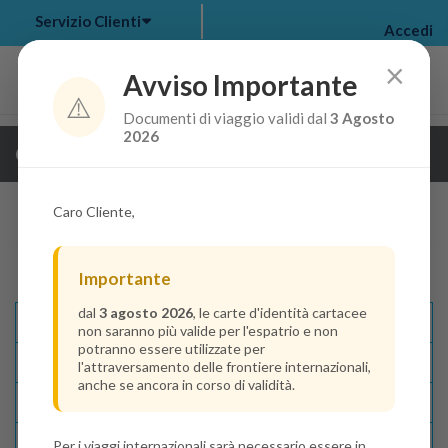
Servizio Clienti
Accedi
×
Avviso Importante
⚠️
Documenti di viaggio validi dal
3 Agosto
my bookings
>
2026
Guarda i dettagli della crociera
log out
>
Caro Cliente,
Importante
dal
3 agosto 2026
, le carte d'identità cartacee
Descrizione E Itinerario
non saranno più valide per l'espatrio e non
potranno essere utilizzate per
Disponibilità
l'attraversamento delle frontiere internazionali,
anche se ancora in corso di validità.
Condizioni
Recensioni
Per i viaggi internazionali sarà necessario essere in