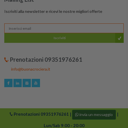
Iscriviti alla newsletter e ricevi le nostre migliori offerte
Iscriviti
Prenotazioni 09351976261
info@buonacrociera.it
Prenotazioni
09351976261
|
|
invia un messaggio
© 2024 buonacrociera | Tutti i diritti riservati. Logo di
Buonacrociera e i suoi partner sono protetti da copyright.
Lun/Sab 9:00 - 20:00