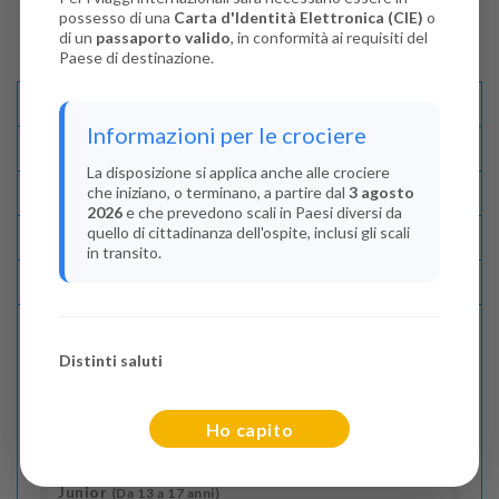
possesso di una
Carta d'Identità Elettronica (CIE)
o
di un
passaporto valido
, in conformità ai requisiti del
Paese di destinazione.
Descrizione E Itinerario
Informazioni per le crociere
Disponibilità
La disposizione si applica anche alle crociere
che iniziano, o terminano, a partire dal
3 agosto
Condizioni
2026
e che prevedono scali in Paesi diversi da
quello di cittadinanza dell'ospite, inclusi gli scali
Recensioni
in transito.
Lascia La Tua Recensione
Distinti saluti
Indica il numero dei passeggeri
Adulti
(Da 18 anni)
Ho capito
2
Junior
(Da 13 a 17 anni)