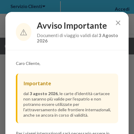
Servizio Clienti
Accedi
×
Avviso Importante
⚠️
Documenti di viaggio validi dal
3 Agosto
my bookings
>
2026
Guarda i dettagli della crociera
log out
>
Caro Cliente,
Importante
dal
3 agosto 2026
, le carte d'identità cartacee
non saranno più valide per l'espatrio e non
potranno essere utilizzate per
l'attraversamento delle frontiere internazionali,
anche se ancora in corso di validità.
Per i viaggi internazionali sarà necessario essere in