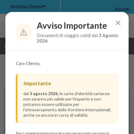
Servizio Clienti
Accedi
×
Avviso Importante
⚠️
Documenti di viaggio validi dal
3 Agosto
my bookings
>
2026
Guarda i dettagli della crociera
log out
>
Caro Cliente,
Importante
dal
3 agosto 2026
, le carte d'identità cartacee
Descrizione E Itinerario
non saranno più valide per l'espatrio e non
potranno essere utilizzate per
Disponibilità
l'attraversamento delle frontiere internazionali,
anche se ancora in corso di validità.
Condizioni
Recensioni
Per i viaggi internazionali sarà necessario essere in