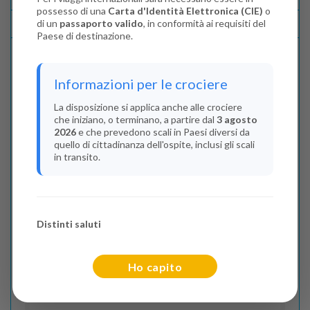
possesso di una
Carta d'Identità Elettronica (CIE)
o
di un
passaporto valido
, in conformità ai requisiti del
Lascia La Tua Recensione
Paese di destinazione.
Indica il numero dei passeggeri
Informazioni per le crociere
Adulti
(Da 18 anni)
La disposizione si applica anche alle crociere
che iniziano, o terminano, a partire dal
3 agosto
2
2026
e che prevedono scali in Paesi diversi da
quello di cittadinanza dell'ospite, inclusi gli scali
Junior
(Da 13 a 17 anni)
in transito.
0
Bambini
(Da 2 a 12 anni)
Distinti saluti
0
Infant
Ho capito
(Da 0 a 2 anni)
0