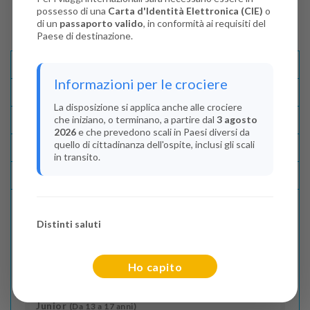
possesso di una
Carta d'Identità Elettronica (CIE)
o
di un
passaporto valido
, in conformità ai requisiti del
Paese di destinazione.
Descrizione E Itinerario
Informazioni per le crociere
Disponibilità
La disposizione si applica anche alle crociere
che iniziano, o terminano, a partire dal
3 agosto
Condizioni
2026
e che prevedono scali in Paesi diversi da
quello di cittadinanza dell'ospite, inclusi gli scali
Recensioni
in transito.
Lascia La Tua Recensione
Distinti saluti
Indica il numero dei passeggeri
Adulti
(Da 18 anni)
Ho capito
2
Junior
(Da 13 a 17 anni)