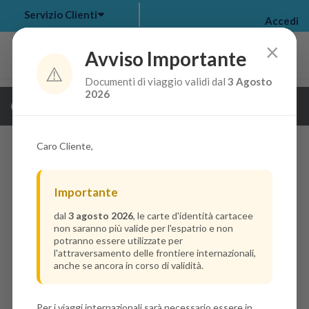
Servizio Clienti
Accedi
×
Avviso Importante
⚠️
Documenti di viaggio validi dal
3 Agosto
my bookings
>
2026
Guarda i dettagli della crociera
log out
>
Caro Cliente,
Importante
dal
3 agosto 2026
, le carte d'identità cartacee
non saranno più valide per l'espatrio e non
potranno essere utilizzate per
l'attraversamento delle frontiere internazionali,
anche se ancora in corso di validità.
Per i viaggi internazionali sarà necessario essere in