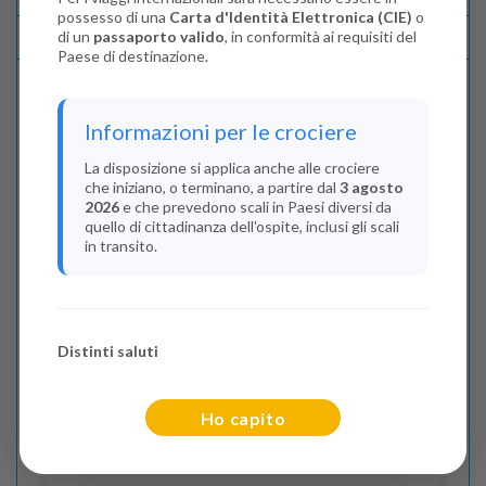
possesso di una
Carta d'Identità Elettronica (CIE)
o
di un
passaporto valido
, in conformità ai requisiti del
Lascia La Tua Recensione
Paese di destinazione.
Indica il numero dei passeggeri
Informazioni per le crociere
Adulti
(Da 18 anni)
La disposizione si applica anche alle crociere
che iniziano, o terminano, a partire dal
3 agosto
2
2026
e che prevedono scali in Paesi diversi da
quello di cittadinanza dell'ospite, inclusi gli scali
Junior
(Da 13 a 17 anni)
in transito.
0
Bambini
(Da 2 a 12 anni)
Distinti saluti
0
Infant
Ho capito
(Da 0 a 2 anni)
0