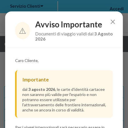
Servizio Clienti
Accedi
×
Avviso Importante
⚠️
Documenti di viaggio validi dal
3 Agosto
my bookings
>
2026
Guarda i dettagli della crociera
log out
>
Caro Cliente,
Importante
dal
3 agosto 2026
, le carte d'identità cartacee
Descrizione E Itinerario
non saranno più valide per l'espatrio e non
potranno essere utilizzate per
Disponibilità
l'attraversamento delle frontiere internazionali,
anche se ancora in corso di validità.
Condizioni
Recensioni
Per i viaggi internazionali sarà necessario essere in