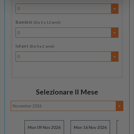
0
Bambini
(Da 2 a 12 anni)
0
Infant
(Da 0 a 2 anni)
0
Selezionare Il Mese
November 2026
Mon 09 Nov 2026
Mon 16 Nov 2026
Mon 23