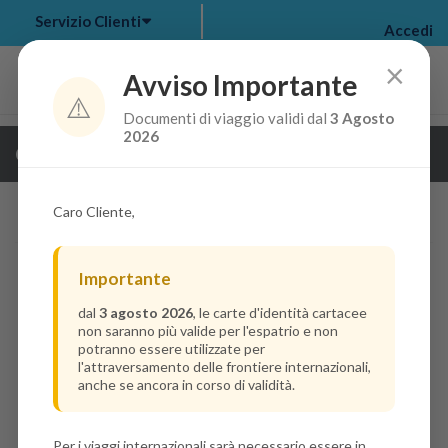
Servizio Clienti
Accedi
×
Avviso Importante
⚠️
Documenti di viaggio validi dal
3 Agosto
my bookings
>
2026
Guarda i dettagli della crociera
log out
>
Caro Cliente,
Importante
dal
3 agosto 2026
, le carte d'identità cartacee
non saranno più valide per l'espatrio e non
potranno essere utilizzate per
l'attraversamento delle frontiere internazionali,
anche se ancora in corso di validità.
Per i viaggi internazionali sarà necessario essere in