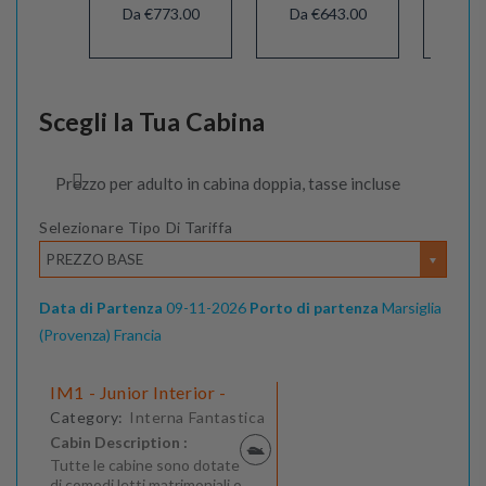
Da €773.00
Da €643.00
Da 
Scegli la Tua Cabina
Prezzo per adulto in cabina doppia, tasse incluse
Selezionare Tipo Di Tariffa
PREZZO BASE
Data di Partenza
09-11-2026
Porto di partenza
Marsiglia
(Provenza) Francia
IM1 - Junior Interior -
Category:
Interna Fantastica
Cabin Description :
Tutte le cabine sono dotate
di comodi letti matrimoniali o