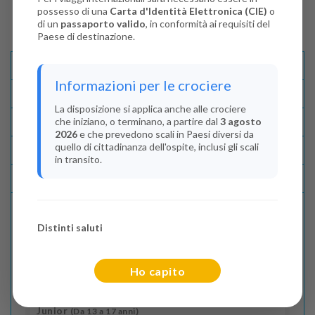
possesso di una
Carta d'Identità Elettronica (CIE)
o
di un
passaporto valido
, in conformità ai requisiti del
Paese di destinazione.
Descrizione E Itinerario
Informazioni per le crociere
Disponibilità
La disposizione si applica anche alle crociere
che iniziano, o terminano, a partire dal
3 agosto
Condizioni
2026
e che prevedono scali in Paesi diversi da
quello di cittadinanza dell'ospite, inclusi gli scali
Recensioni
in transito.
Lascia La Tua Recensione
Distinti saluti
Indica il numero dei passeggeri
Adulti
(Da 18 anni)
Ho capito
2
Junior
(Da 13 a 17 anni)