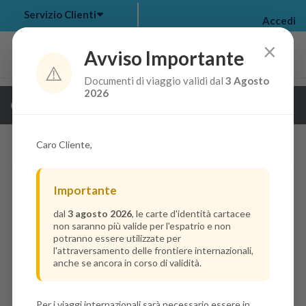
Servizio Clienti
Accedi
×
Avviso Importante
⚠️
Documenti di viaggio validi dal
3 Agosto
my bookings
>
2026
Guarda i dettagli della crociera
log out
>
Caro Cliente,
Importante
dal
3 agosto 2026
, le carte d'identità cartacee
non saranno più valide per l'espatrio e non
potranno essere utilizzate per
l'attraversamento delle frontiere internazionali,
anche se ancora in corso di validità.
Per i viaggi internazionali sarà necessario essere in