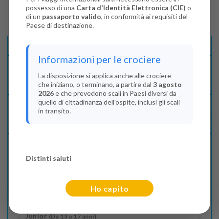
possesso di una
Carta d'Identità Elettronica (CIE)
o
di un
passaporto valido
, in conformità ai requisiti del
Paese di destinazione.
Descrizione E Itinerario
Informazioni per le crociere
Disponibilità
La disposizione si applica anche alle crociere
che iniziano, o terminano, a partire dal
3 agosto
Condizioni
2026
e che prevedono scali in Paesi diversi da
quello di cittadinanza dell'ospite, inclusi gli scali
Recensioni
in transito.
Lascia La Tua Recensione
Distinti saluti
Indica il numero dei passeggeri
Adulti
(Da 18 anni)
Ho capito
2
Junior
(Da 13 a 17 anni)