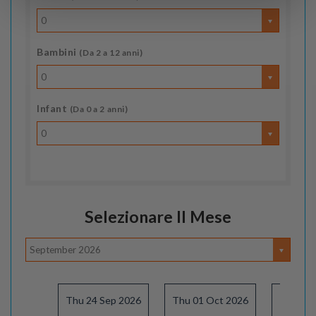
0
Bambini
(Da 2 a 12 anni)
0
Infant
(Da 0 a 2 anni)
0
Selezionare Il Mese
September 2026
Thu 24 Sep 2026
Thu 01 Oct 2026
Thu 08 